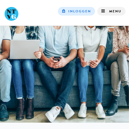
INLOGGEN
MENU
Top
navigation
IN