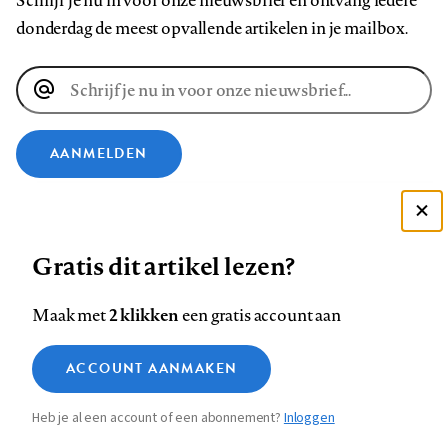
Schrijf je nu in voor onze nieuwsbrief en ontvang iedere
donderdag de meest opvallende artikelen in je mailbox.
E-
mailadres
AANMELDEN
VOLG ONS OP
Deze site gebruikt cookies
Gratis dit artikel lezen?
Zie onze cookie policy
Volg
Volg
Volg
Volg
Volg
Volg
ACCEPTEER AANBEVOLEN INSTELLINGEN
ons
ons
2 klikken
ons
ons
ons
ons
Maak met
een gratis account aan
op
op
op
op
op
op
Contact
Colofon
Disclaimer
Privacy
About us
Functionele cookies
Footer
ACCOUNT AANMAKEN
Facebook
LinkedIn
Bluesky
Instagram
YouTube
Pinterest
Medische vragen verdienen
Sluiten
Analytische cookies
betrouwbare antwoorden
navigation
Heb je al een account of een abonnement?
Inloggen
Marketing cookies
STEL ZE NU AAN ASK NTVG