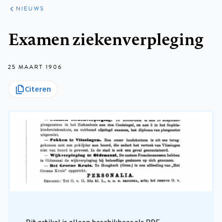
ARTIKELEN
HET
NIEUWS
KORT
Kruimelpad
Examen ziekenverpleging
25 MAART 1906
Citeren