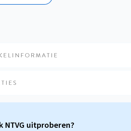
KELINFORMATIE
TIES
sk NTVG uitproberen?