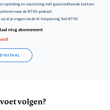
oor opleiding en nascholing mét geaccrediteerde toetsen
uisteren naar de NTVG-podcast
p al je vragen via de AI-toepassing 'Ask NTVG'
itaal ntvg abonnement
aand!
 DIGITAAL
 voet volgen?