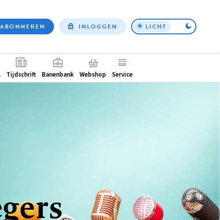
ABONNEREN
INLOGGEN
LICHT
Top
nav
ntair
s
Tijdschrift
Banenbank
Webshop
Service
egers