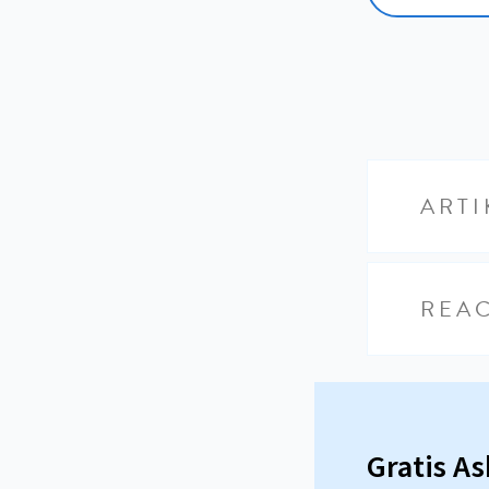
ARTI
REAC
Gratis A