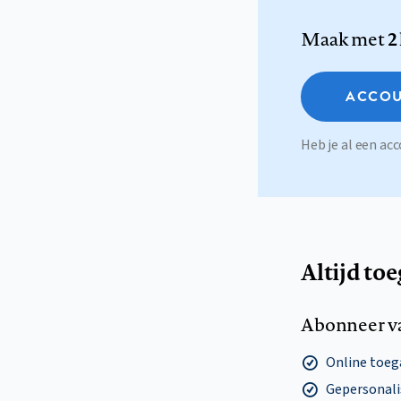
Maak met
2
ACCOU
Heb je al een a
Altijd to
Abonneer v
Online toega
Gepersonalis