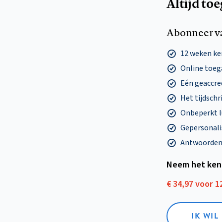
Altijd to
Abonneer v
12 weken k
Online toega
Eén geaccre
Het tijdschri
Onbeperkt l
Gepersonalis
Antwoorden o
Neem het ken
€ 34,97 voor 
IK WI