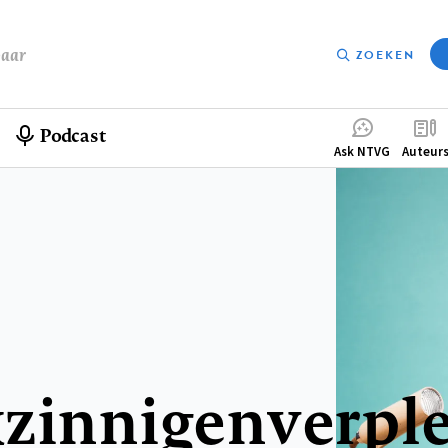
baar
ZOEKEN
Podcast
Compleme
Ask NTVG
Auteur
menu
kzinnigenverpl