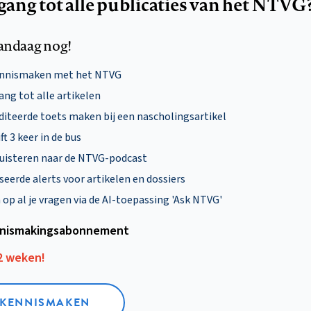
egang tot alle publicaties van het NTVG
andaag nog!
ennismaken met het NTVG
ng tot alle artikelen
diteerde toets maken bij een nascholingsartikel
ft 3 keer in de bus
uisteren naar de NTVG-podcast
eerde alerts voor artikelen en dossiers
p al je vragen via de AI-toepassing 'Ask NTVG'
nismakings­abonnement
12 weken!
L KENNISMAKEN