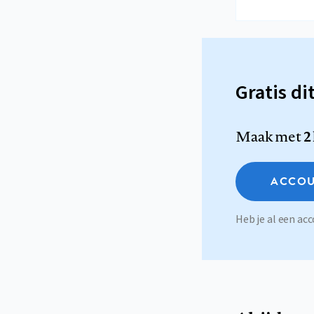
Gratis di
Maak met
2
ACCOU
Heb je al een a