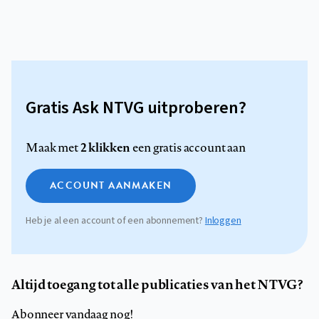
Gratis Ask NTVG uitproberen?
2 klikken
Maak met
een gratis account aan
ACCOUNT AANMAKEN
Heb je al een account of een abonnement?
Inloggen
Altijd toegang tot alle publicaties van het NTVG?
Abonneer vandaag nog!