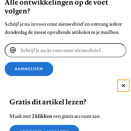
Alle ontwikkelingen op de voet
volgen?
Schrijf je nu in voor onze nieuwsbrief en ontvang iedere
donderdag de meest opvallende artikelen in je mailbox.
E-
mailadres
AANMELDEN
VOLG ONS OP
Deze site gebruikt cookies
Gratis dit artikel lezen?
Zie onze cookie policy
Volg
Volg
Volg
Volg
Volg
Volg
ACCEPTEER AANBEVOLEN INSTELLINGEN
ons
ons
2 klikken
ons
ons
ons
ons
Maak met
een gratis account aan
op
op
op
op
op
op
Contact
Colofon
Disclaimer
Privacy
About us
Functionele cookies