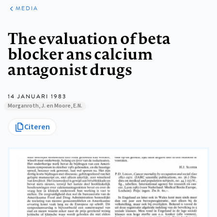
ARTIKELEN
VARIA
MEDIA
Kruimelpad
The evaluation of beta
blocker ans calcium
antagonist drugs
14 JANUARI 1983
Morganroth, J. en Moore, E.N.
Citeren