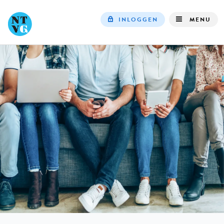
INLOGGEN
MENU
Top
navigation
IN