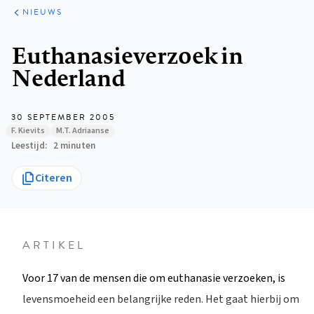
ARTIKELEN
HET
NIEUWS
KORT
Kruimelpad
Euthanasieverzoek in
Nederland
30 SEPTEMBER 2005
F. Kievits
M.T. Adriaanse
Leestijd
2 minuten
Citeren
ARTIKEL
Voor 17 van de mensen die om euthanasie verzoeken, is
levensmoeheid een belangrijke reden. Het gaat hierbij om