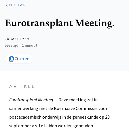
ARTIKELEN
HET
NIEUWS
KORT
Kruimelpad
Eurotransplant Meeting.
20 MEI 1989
Leestijd
1 minuut
Citeren
ARTIKEL
Eurotransplant Meeting.
– Deze meeting zal in
samenwerking met de Boerhaave Commissie voor
postacademisch onderwijs in de geneeskunde op 23
september a.s. te Leiden worden gehouden.