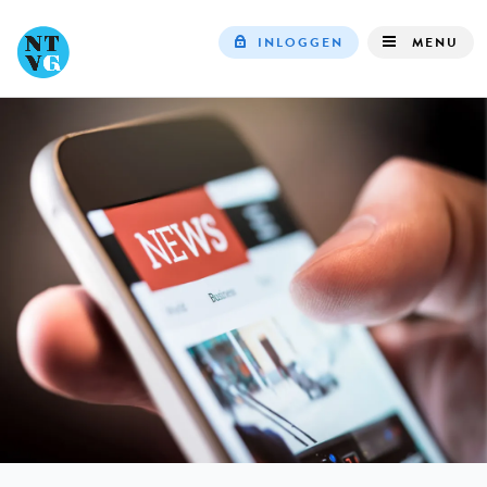
INLOGGEN
MENU
Top
navigation
IN