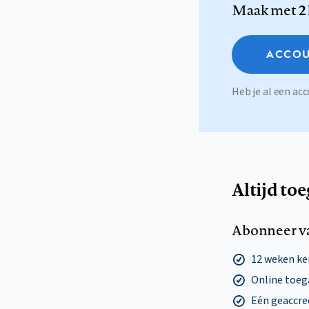
Maak met
2
ACCOU
Heb je al een a
Altijd to
Abonneer v
12 weken k
Online toega
Eén geaccre