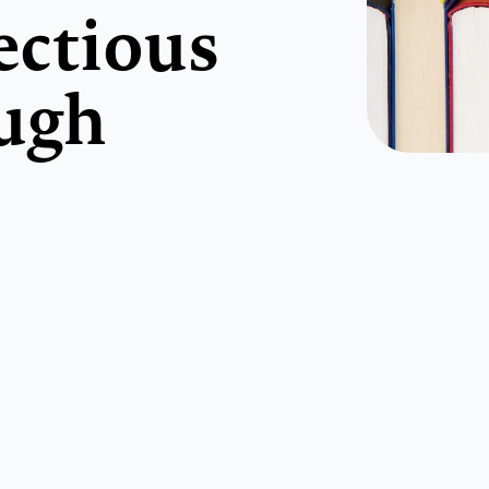
fectious
ough