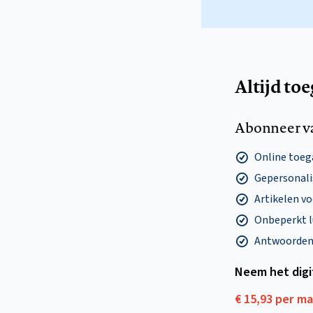
Altijd to
Abonneer v
Online toega
Gepersonalis
Artikelen v
Onbeperkt l
Antwoorden o
Neem het dig
€ 15,93 per m