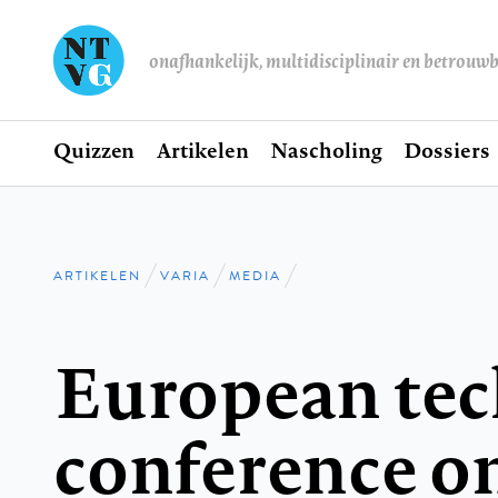
onafhankelijk, multidisciplinair en betrouw
Home
Quizzen
Artikelen
Nascholing
Dossiers
Hoofdnavigatie
ARTIKELEN
VARIA
MEDIA
Kruimelpad
European tec
conference o