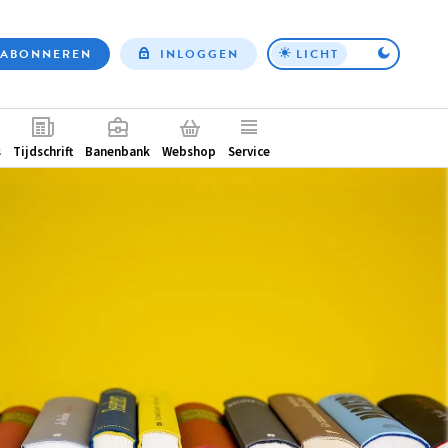
ABONNEREN
INLOGGEN
LICHT
Top
nav
ntair
s
Tijdschrift
Banenbank
Webshop
Service