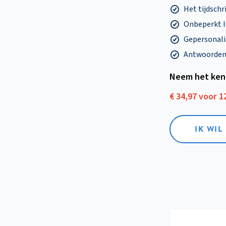
Het tijdschri
Onbeperkt l
Gepersonalis
Antwoorden o
Neem het ken
€ 34,97 voor 
IK WI