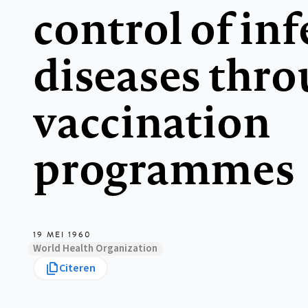
control of in
diseases thr
vaccination
programmes
19 MEI 1960
World Health Organization
Citeren