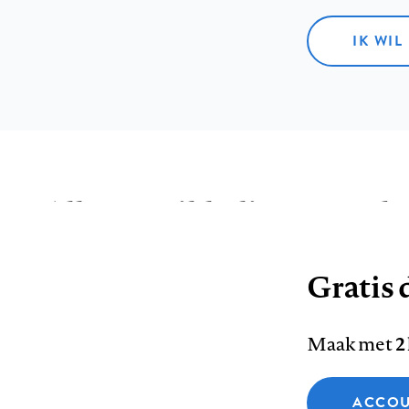
IK WIL
Alle ontwikkelingen op de
Schrijf je nu in voor onze nieuwsbrief en o
Gratis d
de meest opvallende artikelen in je mailbox.
Maak met
2
E-
Functionele cookies
ACCOU