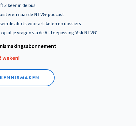
ft 3 keer in de bus
uisteren naar de NTVG-podcast
eerde alerts voor artikelen en dossiers
p al je vragen via de AI-toepassing 'Ask NTVG'
nismakings­abonnement
12 weken!
L KENNISMAKEN