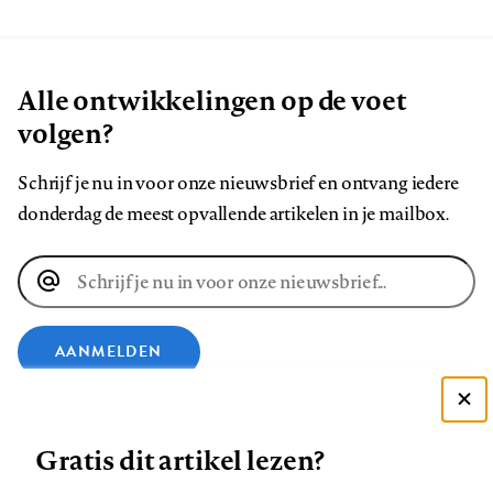
Alle ontwikkelingen op de voet
volgen?
Schrijf je nu in voor onze nieuwsbrief en ontvang iedere
donderdag de meest opvallende artikelen in je mailbox.
E-
mailadres
AANMELDEN
VOLG ONS OP
Deze site gebruikt cookies
Gratis dit artikel lezen?
Zie onze cookie policy