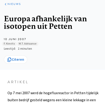
ARTIKELEN
HET
NIEUWS
KORT
Kruimelpad
Europa afhankelijk van
isotopen uit Petten
10 JUNI 2007
F. Kievits
M.T. Adriaanse
Leestijd
2 minuten
Citeren
ARTIKEL
Op 7 mei 2007 werd de hogefluxreactor in Petten tijdelijk
buiten bedrijf gesteld wegens een kleine lekkage in een