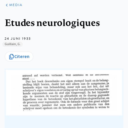
ARTIKELEN
VARIA
MEDIA
Kruimelpad
Etudes neurologiques
24 JUNI 1933
Guillain, G.
Citeren