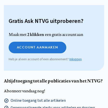
Gratis Ask NTVG uitproberen?
2 klikken
Maak met
een gratis account aan
ACCOUNT AANMAKEN
Heb je al een account of een abonnement?
Inloggen
Altijd toegang tot alle publicaties van het NTVG?
Abonneer vandaag nog!
Online toegang tot alle artikelen
Gepersonaliseerde alerts voor artikelen en dossiers