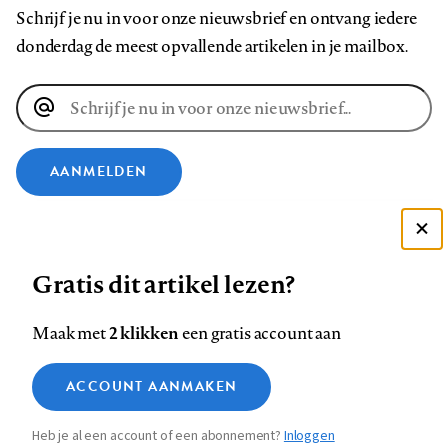
Schrijf je nu in voor onze nieuwsbrief en ontvang iedere
donderdag de meest opvallende artikelen in je mailbox.
E-
mailadres
AANMELDEN
VOLG ONS OP
Deze site gebruikt cookies
Gratis dit artikel lezen?
Zie onze cookie policy
Volg
Volg
Volg
Volg
Volg
Volg
ACCEPTEER AANBEVOLEN INSTELLINGEN
ons
ons
2 klikken
ons
ons
ons
ons
Maak met
een gratis account aan
op
op
op
op
op
op
Contact
Colofon
Disclaimer
Privacy
About us
Functionele cookies
Footer
ACCOUNT AANMAKEN
Facebook
LinkedIn
Bluesky
Instagram
YouTube
Pinterest
Medische vragen verdienen
Sluiten
Analytische cookies
betrouwbare antwoorden
navigation
Heb je al een account of een abonnement?
Inloggen
Marketing cookies