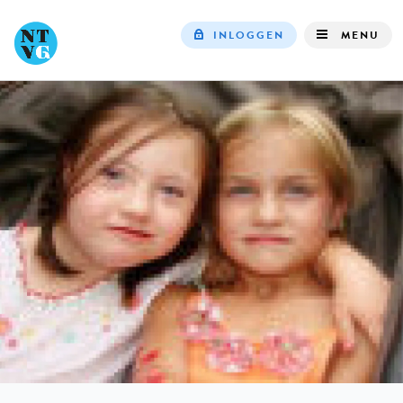
INLOGGEN
MENU
Top
navigation
IN