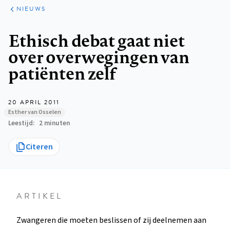
ARTIKELEN
HET
NIEUWS
KORT
Kruimelpad
Ethisch debat gaat niet
over overwegingen van
patiënten zelf
20 APRIL 2011
Esther van Osselen
Leestijd
2 minuten
Citeren
ARTIKEL
Zwangeren die moeten beslissen of zij deelnemen aan