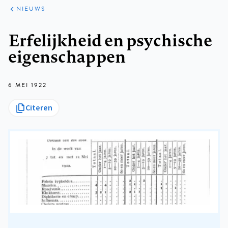
ARTIKELEN
HET
NIEUWS
KORT
Kruimelpad
Erfelijkheid en psychische
eigenschappen
6 MEI 1922
Citeren