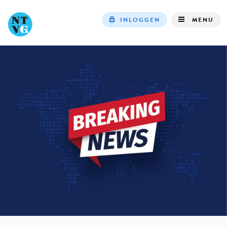
INLOGGEN
MENU
Top
navigation
IN