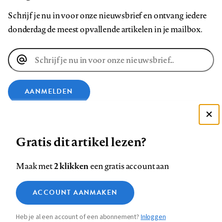
Schrijf je nu in voor onze nieuwsbrief en ontvang iedere
donderdag de meest opvallende artikelen in je mailbox.
E-
mailadres
AANMELDEN
VOLG ONS OP
Deze site gebruikt cookies
Gratis dit artikel lezen?
Zie onze cookie policy
Volg
Volg
Volg
Volg
Volg
Volg
ACCEPTEER AANBEVOLEN INSTELLINGEN
2 klikken
Maak met
een gratis account aan
ons
ons
ons
ons
ons
ons
op
op
op
op
op
op
Functionele cookies
Contact
Colofon
Disclaimer
Privacy
About us
ACCOUNT AANMAKEN
Footer
Medische vragen verdienen
Sluiten
Facebook
LinkedIn
Bluesky
Instagram
YouTube
Pinterest
Analytische cookies
betrouwbare antwoorden
Heb je al een account of een abonnement?
Inloggen
Marketing cookies