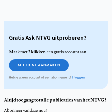
Gratis Ask NTVG uitproberen?
2 klikken
Maak met
een gratis account aan
ACCOUNT AANMAKEN
Heb je al een account of een abonnement?
Inloggen
Altijd toegang tot alle publicaties van het NTVG?
Abonneer vandaag nog!