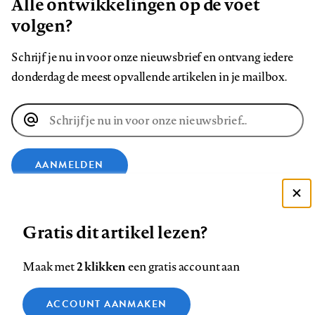
Alle ontwikkelingen op de voet
volgen?
Schrijf je nu in voor onze nieuwsbrief en ontvang iedere
donderdag de meest opvallende artikelen in je mailbox.
E-
mailadres
AANMELDEN
Deze site gebruikt cookies
VOLG ONS OP
Gratis dit artikel lezen?
Zie onze cookie policy
ACCEPTEER AANBEVOLEN INSTELLINGEN
Volg
Volg
Volg
Volg
Volg
Volg
2 klikken
Maak met
een gratis account aan
ons
ons
ons
ons
ons
ons
Functionele cookies
op
op
op
op
op
op
Contact
Colofon
Disclaimer
Privacy
About us
ACCOUNT AANMAKEN
Medische vragen verdienen
Sluiten