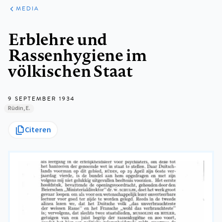
ARTIKELEN
VARIA
MEDIA
Kruimelpad
Erblehre und
Rassenhygiene im
völkischen Staat
9 SEPTEMBER 1934
Rüdin, E.
Citeren