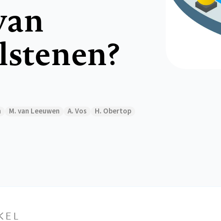
van
lstenen?
n
M. van Leeuwen
A. Vos
H. Obertop
KEL