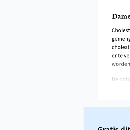
Dames
Cholest
gemengd
cholest
er te v
worden
De ontd
Gratis di