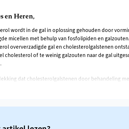
 en Heren,
erol wordt in de gal in oplossing gehouden door vormi
e micellen met behulp van fosfolipiden en galzouten
erol oververzadigde gal en cholesterolgalstenen ontsta
eel cholesterol of te weinig galzouten naar de gal uitge
.
ekking dat cholesterolgalstenen door behandeling 
t artikel lezen?