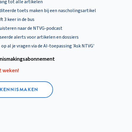
ng tot alle artikelen
diteerde toets maken bij een nascholingsartikel
ft 3 keer in de bus
uisteren naar de NTVG-podcast
eerde alerts voor artikelen en dossiers
p al je vragen via de AI-toepassing 'Ask NTVG'
nismakings­abonnement
12 weken!
L KENNISMAKEN