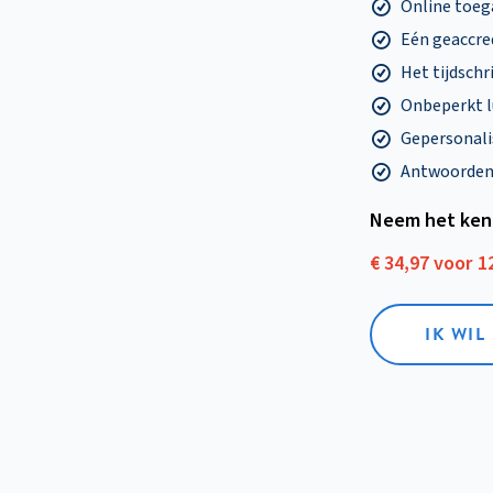
Online toega
Eén geaccre
Het tijdschri
Onbeperkt l
Gepersonalis
Antwoorden o
Neem het ken
€ 34,97 voor 
IK WI