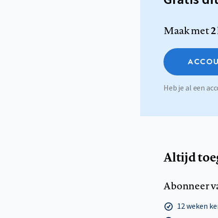
Maak met
2
ACCOU
Heb je al een a
Altijd to
Abonneer v
12 weken k