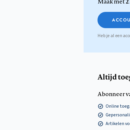
Maak met
2
ACCOU
Heb je al een a
Altijd to
Abonneer v
Online toega
Gepersonalis
Artikelen v