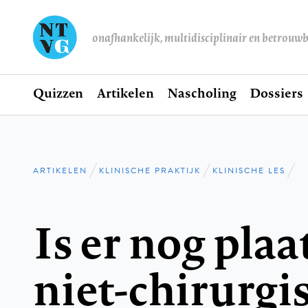
onafhankelijk, multidisciplinair en betrouw
Home
Quizzen
Artikelen
Nascholing
Dossiers
Hoofdnavigatie
ARTIKELEN
KLINISCHE PRAKTIJK
KLINISCHE LES
Kruimelpad
Is er nog plaa
niet-chirurgi