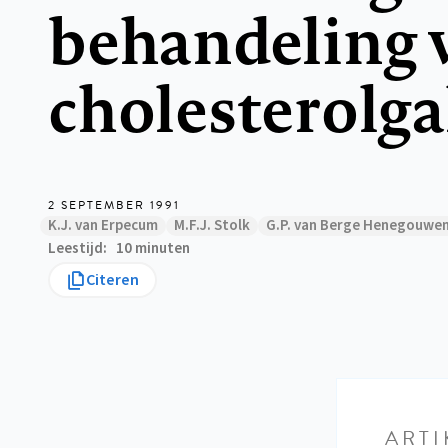
behandeling 
cholesterolga
2 SEPTEMBER 1991
K.J. van Erpecum
M.F.J. Stolk
G.P. van Berge Henegouwe
Leestijd
10 minuten
Citeren
ARTI