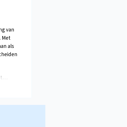
ng van
. Met
an als
scheiden
met…