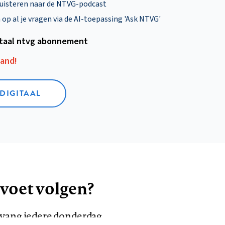
uisteren naar de NTVG-podcast
p al je vragen via de AI-toepassing 'Ask NTVG'
itaal ntvg abonnement
aand!
 DIGITAAL
 voet volgen?
ntvang iedere donderdag