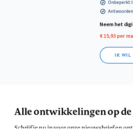
Onbeperkt l
Antwoorden o
Neem het dig
€ 15,93 per m
IK WIL
Alle ontwikkelingen op de
Schrijf je nu in voor onze nieuwsbrief en o