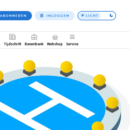
ABONNEREN
INLOGGEN
LICHT
Top
nav
ntair
s
Tijdschrift
Banenbank
Webshop
Service