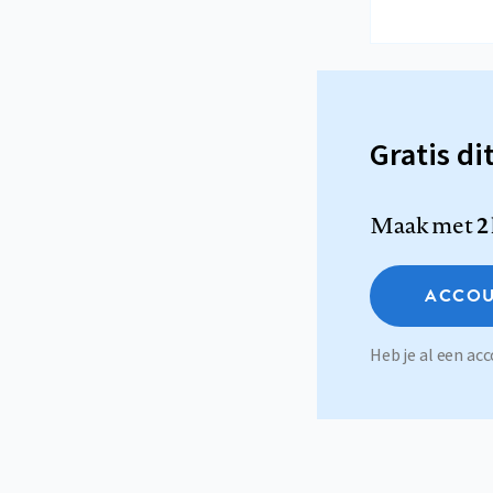
Gratis di
Maak met
2
ACCOU
Heb je al een a