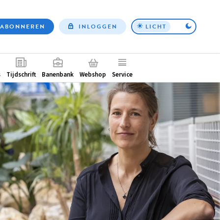
ABONNEREN
INLOGGEN
LICHT
Top
nav
ntair
s
Tijdschrift
Banenbank
Webshop
Service