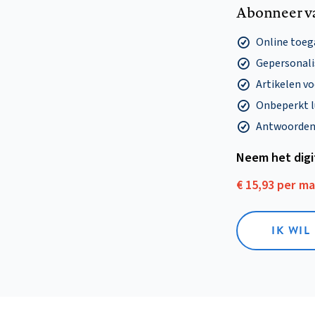
Abonneer v
Online toega
Gepersonalis
Artikelen v
Onbeperkt l
Antwoorden o
Neem het dig
€ 15,93 per m
IK WIL