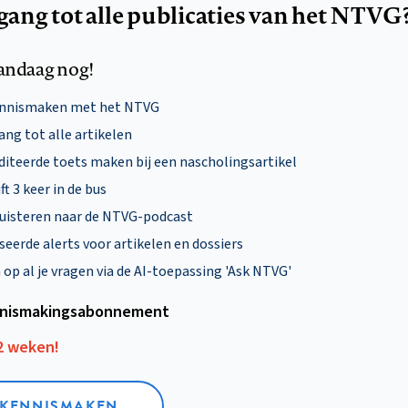
egang tot alle publicaties van het NTVG
andaag nog!
ennismaken met het NTVG
ng tot alle artikelen
diteerde toets maken bij een nascholingsartikel
ft 3 keer in de bus
uisteren naar de NTVG-podcast
eerde alerts voor artikelen en dossiers
p al je vragen via de AI-toepassing 'Ask NTVG'
nismakings­abonnement
12 weken!
L KENNISMAKEN