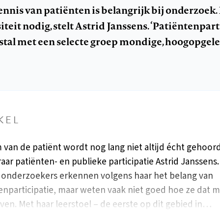
nnis van patiënten is belangrijk bij onderzoek. 
teit nodig, stelt Astrid Janssens. ‘Patiëntenpart
tal met een selecte groep mondige, hoogopgele
KEL
 van de patiënt wordt nog lang niet altijd écht gehoord
aar patiënten- en publieke participatie Astrid Janssens.
onderzoekers erkennen volgens haar het belang van
enparticipatie, maar weten vaak niet goed hoe ze dat 
en. Met haar leerstoel – de eerste op dit gebied in…