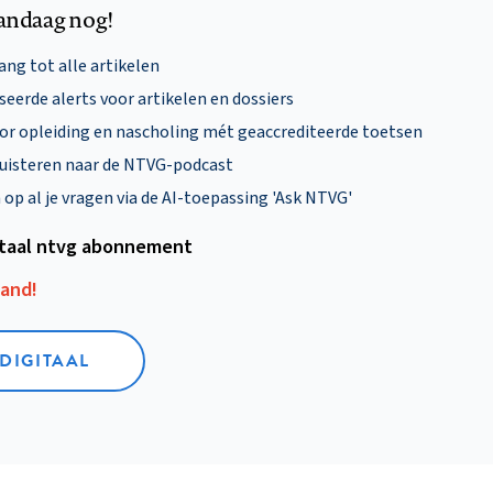
andaag nog!
ng tot alle artikelen
eerde alerts voor artikelen en dossiers
oor opleiding en nascholing mét geaccrediteerde toetsen
uisteren naar de NTVG-podcast
p al je vragen via de AI-toepassing 'Ask NTVG'
itaal ntvg abonnement
aand!
 DIGITAAL