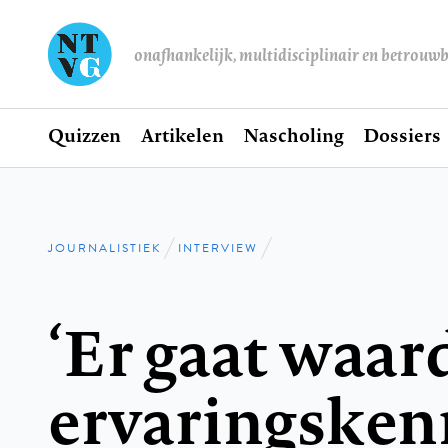
onafhankelijk, multidisciplinair en betrouw
Home
Quizzen
Artikelen
Nascholing
Dossiers
Hoofdnavigatie
JOURNALISTIEK
INTERVIEW
Kruimelpad
‘Er gaat waar
ervaringsken