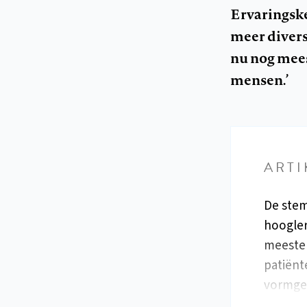
Ervaringske
meer diversi
nu nog mees
mensen.’
ARTI
De stem
hoogler
meeste 
patiënt
vormgev