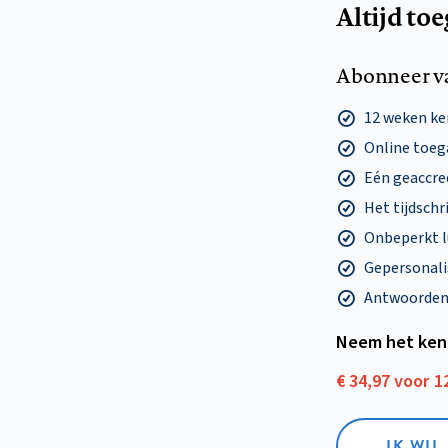
Altijd to
Abonneer v
12 weken k
Online toega
Eén geaccre
Het tijdschri
Onbeperkt l
Gepersonalis
Antwoorden o
Neem het ken
€ 34,97 voor 
IK WI