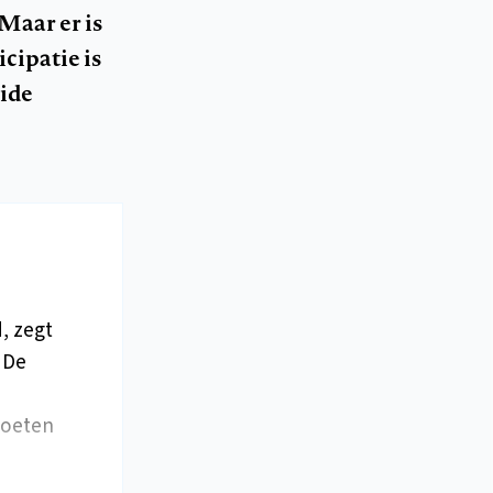
Maar er is
icipatie is
ide
, zegt
 De
moeten