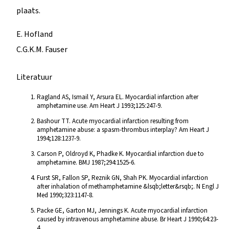
plaats.
E. Hofland
C.G.K.M. Fauser
Literatuur
Ragland AS, Ismail Y, Arsura EL. Myocardial infarction after
amphetamine use. Am Heart J 1993;125:247-9.
Bashour TT. Acute myocardial infarction resulting from
amphetamine abuse: a spasm-thrombus interplay? Am Heart J
1994;128:1237-9.
Carson P, Oldroyd K, Phadke K. Myocardial infarction due to
amphetamine. BMJ 1987;294:1525-6.
Furst SR, Fallon SP, Reznik GN, Shah PK. Myocardial infarction
after inhalation of methamphetamine &lsqb;letter&rsqb;. N Engl J
Med 1990;323:1147-8.
Packe GE, Garton MJ, Jennings K. Acute myocardial infarction
caused by intravenous amphetamine abuse. Br Heart J 1990;64:23-
4.