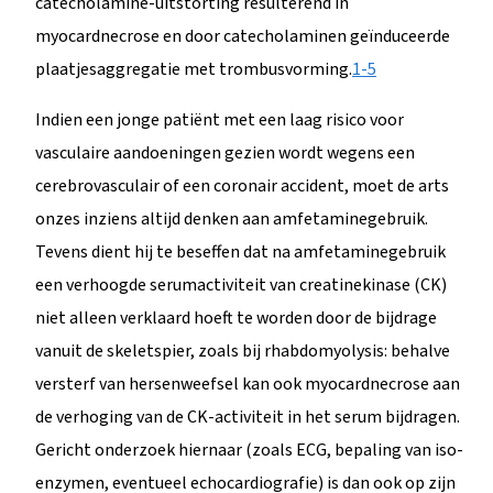
catecholamine-uitstorting resulterend in
myocardnecrose en door catecholaminen geïnduceerde
plaatjesaggregatie met trombusvorming.
1-5
Indien een jonge patiënt met een laag risico voor
vasculaire aandoeningen gezien wordt wegens een
cerebrovasculair of een coronair accident, moet de arts
onzes inziens altijd denken aan amfetaminegebruik.
Tevens dient hij te beseffen dat na amfetaminegebruik
een verhoogde serumactiviteit van creatinekinase (CK)
niet alleen verklaard hoeft te worden door de bijdrage
vanuit de skeletspier, zoals bij rhabdomyolysis: behalve
versterf van hersenweefsel kan ook myocardnecrose aan
de verhoging van de CK-activiteit in het serum bijdragen.
Gericht onderzoek hiernaar (zoals ECG, bepaling van iso-
enzymen, eventueel echocardiografie) is dan ook op zijn