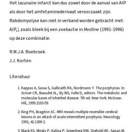
Het lacunaire infarct kan dus zowel door de aanval van AIP
als door het amfetaminederivaat veroorzaakt zijn.
Rabdomyolyse kan niet in verband worden gebracht met
AIP,
1
zoals bleek bij een zoekactie in
Medline
(1991-1996)
op deze combinatie.
R.M.J.A. Roebroek
J.J. Korten
Literatuur
Kappas A, Sassa S, Galbraith RA, Nordmann Y. The porphyrias. In:
Scriver CR, Beaudet AL, Sly WS, Valle D, editors. The metabolic and
molecular bases of inherited disease. 7th ed. New York: McGraw-
Hill, 1995:2103-59.
King PH, Bragdon AC. MRI reveals multiple reversible cerebral
lesions in an attack of acute intermittent porphyria. Neurology
1991; 41:1300-2.
Black KS, Mirsky P, Kalina P, Greenberg RW, Drehobl KE, Sapan M,