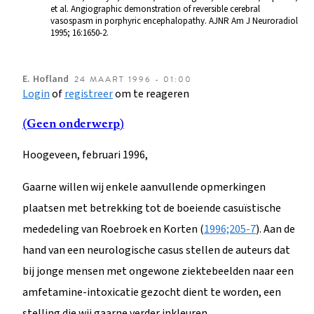
et al. Angiographic demonstration of reversible cerebral
vasospasm in porphyric encephalopathy. AJNR Am J Neuroradiol
1995; 16:1650-2.
E.
Hofland
24 MAART 1996 - 01:00
Login
of
registreer
om te reageren
(Geen onderwerp)
Hoogeveen, februari 1996,
Gaarne willen wij enkele aanvullende opmerkingen
plaatsen met betrekking tot de boeiende casuïstische
mededeling van Roebroek en Korten (
1996;205-7
). Aan de
hand van een neurologische casus stellen de auteurs dat
bij jonge mensen met ongewone ziektebeelden naar een
amfetamine-intoxicatie gezocht dient te worden, een
stelling die wij gaarne verder inkleuren.