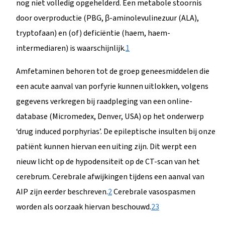
nog niet volledig opgehelderd. Een metabole stoornis
door overproductie (PBG, β-aminolevulinezuur (ALA),
tryptofaan) en (of) deficiëntie (haem, haem-
intermediaren) is waarschijnlijk.
1
Amfetaminen behoren tot de groep geneesmiddelen die
een acute aanval van porfyrie kunnen uitlokken, volgens
gegevens verkregen bij raadpleging van een online-
database (Micromedex, Denver, USA) op het onderwerp
‘drug induced porphyrias’. De epileptische insulten bij onze
patiënt kunnen hiervan een uiting zijn. Dit werpt een
nieuw licht op de hypodensiteit op de CT-scan van het
cerebrum. Cerebrale afwijkingen tijdens een aanval van
AIP zijn eerder beschreven.
2
Cerebrale vasospasmen
worden als oorzaak hiervan beschouwd.
2
3