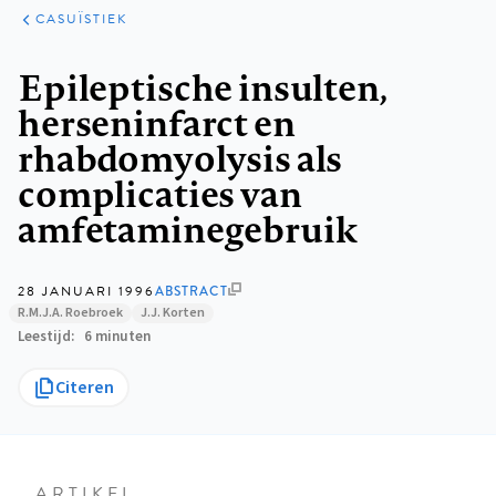
KLINISCHE
ARTIKELEN
PRAKTIJK
CASUÏSTIEK
Kruimelpad
Epileptische insulten,
herseninfarct en
rhabdomyolysis als
complicaties van
amfetaminegebruik
28 JANUARI 1996
ABSTRACT
R.M.J.A. Roebroek
J.J. Korten
Leestijd
6 minuten
Citeren
ARTIKEL