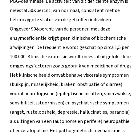
PBG-deaminase. De activiteit van dit deficiënte enzym is
meestal 50&percnt; van normaal, consistent met de
heterozygote status van de getroffen individuen.
Ongeveer 90&percnt; van de personen met deze
enzymdeficiëntie krijgt geen klinische of biochemische
afwijkingen. De frequentie wordt geschat op circa 1,5 per
100.000. Klinische expressie wordt meestal uitgelokt door
omgevingsfactoren zoals gebruik van medicijnen of drugs.
Het klinische beeld omvat behalve viscerale symptomen
(buikpijn, misselijkheid, braken. obstipatie of diarree)
vooral neurologische (epileptische insulten, spierzwakte,
sensibiliteitsstoornissen) en psychiatrische symptomen
(angst, rusteloosheid, depressie, hallucinaties, paranoia)
als uitingen van een (autonome en perifere) neuropathie
of encefalopathie. Het pathogenetisch mechanisme is