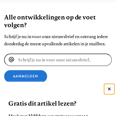
Alle ontwikkelingen op de voet
volgen?
Schrijf je nu in voor onze nieuwsbrief en ontvang iedere
donderdag de meest opvallende artikelen in je mailbox.
E-
mailadres
AANMELDEN
VOLG ONS OP
Deze site gebruikt cookies
Gratis dit artikel lezen?
Zie onze cookie policy
Volg
Volg
Volg
Volg
Volg
Volg
ACCEPTEER AANBEVOLEN INSTELLINGEN
2 klikken