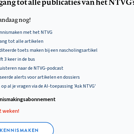
egang tot alle publicaties van het NTVG
andaag nog!
ennismaken met het NTVG
ng tot alle artikelen
diteerde toets maken bij een nascholingsartikel
ft 3 keer in de bus
uisteren naar de NTVG-podcast
eerde alerts voor artikelen en dossiers
p al je vragen via de AI-toepassing 'Ask NTVG'
nismakings­abonnement
12 weken!
L KENNISMAKEN