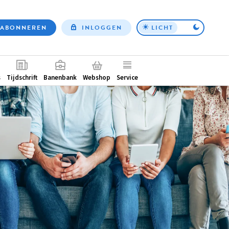
ABONNEREN
INLOGGEN
LICHT
Top
nav
ntair
s
Tijdschrift
Banenbank
Webshop
Service