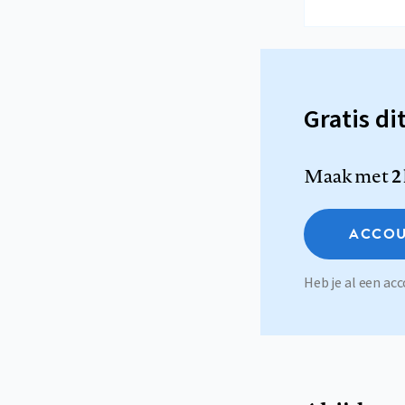
Gratis di
Maak met
2
ACCOU
Heb je al een a