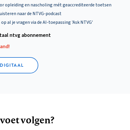
oor opleiding en nascholing mét geaccrediteerde toetsen
uisteren naar de NTVG-podcast
p al je vragen via de AI-toepassing 'Ask NTVG'
itaal ntvg abonnement
aand!
 DIGITAAL
 voet volgen?