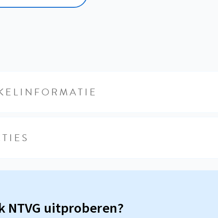
KELINFORMATIE
TIES
sk NTVG uitproberen?