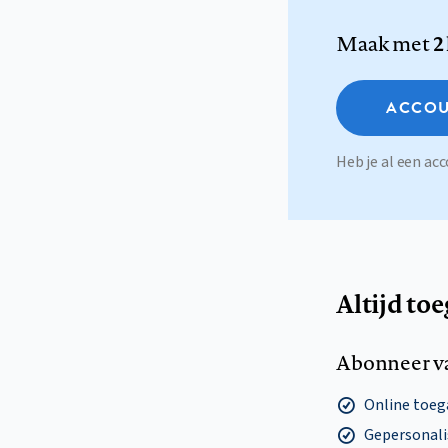
Maak met
2
ACCOU
Heb je al een a
Altijd to
Abonneer v
Online toega
Gepersonalis