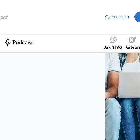
baar
ZOEKEN
Podcast
Compleme
Ask NTVG
Auteur
menu