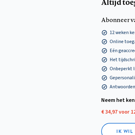
Altijd to
Abonneer v
12 weken k
Online toega
Eén geaccre
Het tijdschri
Onbeperkt l
Gepersonalis
Antwoorden o
Neem het ken
€ 34,97 voor 
IK WI