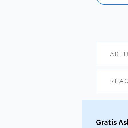
ARTI
REAC
Gratis A