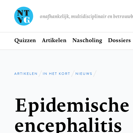
onafhankelijk, multidisciplinair en betrouw
Home
Quizzen
Artikelen
Nascholing
Dossiers
Hoofdnavigatie
ARTIKELEN
IN HET KORT
NIEUWS
Kruimelpad
Epidemische
encephalitis