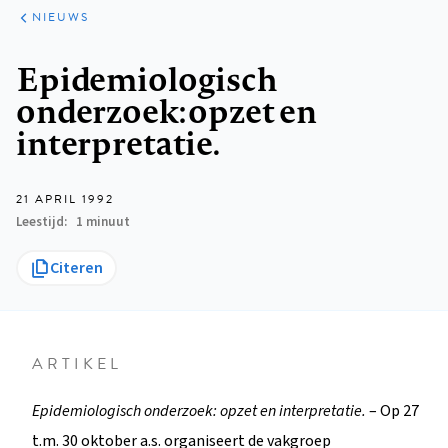
ARTIKELEN
HET
NIEUWS
KORT
Kruimelpad
Epidemiologisch
onderzoek: opzet en
interpretatie.
21 APRIL 1992
Leestijd
1 minuut
Citeren
ARTIKEL
Epidemiologisch onderzoek: opzet en interpretatie.
– Op 27
t.m. 30 oktober a.s. organiseert de vakgroep