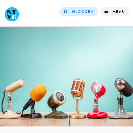
INLOGGEN
MENU
Top
navigation
IN