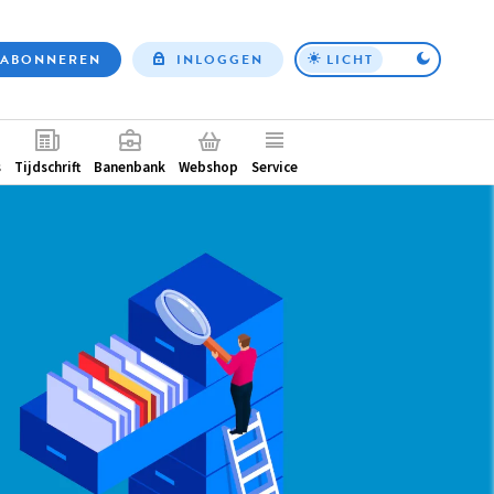
ABONNEREN
INLOGGEN
LICHT
Top
nav
ntair
s
Tijdschrift
Banenbank
Webshop
Service