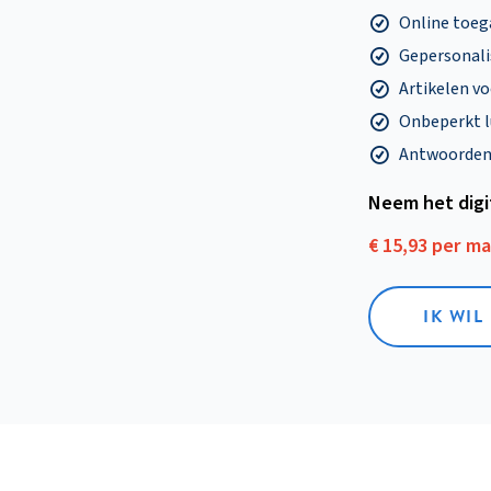
Online toega
Gepersonalis
Artikelen v
Onbeperkt l
Antwoorden o
Neem het dig
€ 15,93 per m
IK WIL