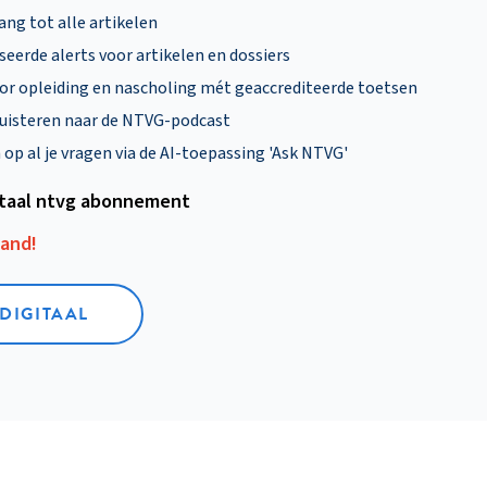
ng tot alle artikelen
eerde alerts voor artikelen en dossiers
oor opleiding en nascholing mét geaccrediteerde toetsen
uisteren naar de NTVG-podcast
p al je vragen via de AI-toepassing 'Ask NTVG'
itaal ntvg abonnement
aand!
 DIGITAAL