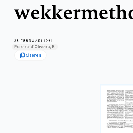
wekkermeth
25 FEBRUARI 1961
Pereira-d'Oliveira, E.
Citeren