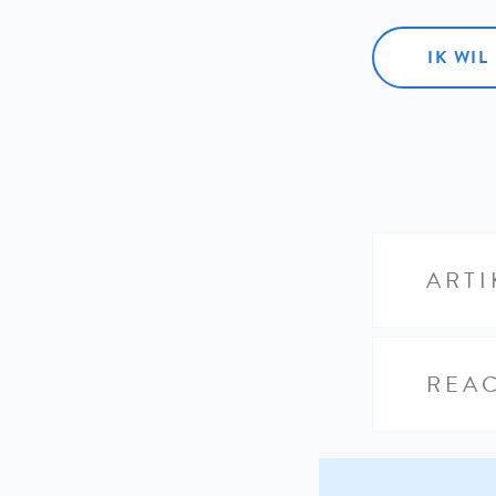
IK WI
ARTI
REAC