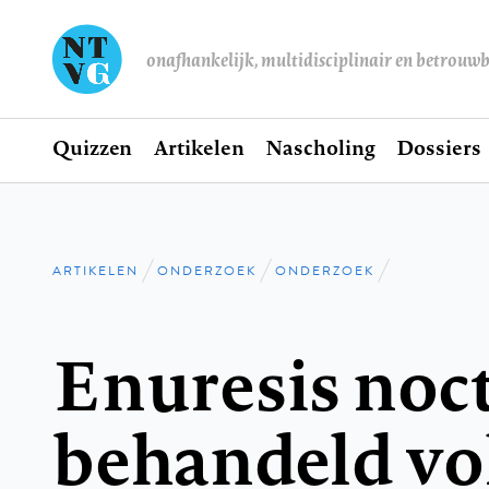
onafhankelijk, multidisciplinair en betrouw
Home
Quizzen
Artikelen
Nascholing
Dossiers
Hoofdnavigatie
ARTIKELEN
ONDERZOEK
ONDERZOEK
Kruimelpad
Enuresis noc
behandeld vo