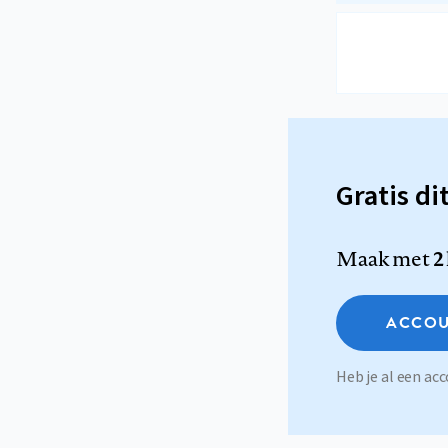
Gratis di
Maak met
2
ACCOU
Heb je al een a