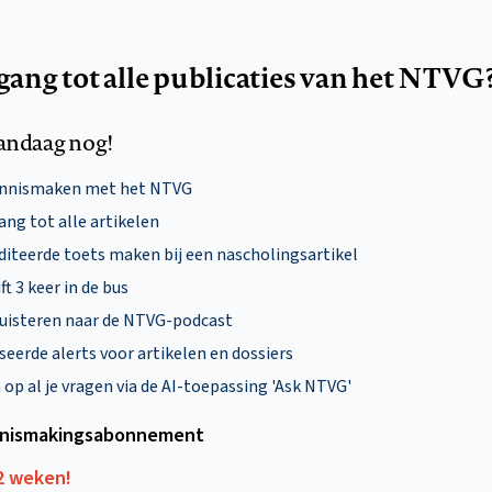
egang tot alle publicaties van het NTVG
andaag nog!
ennismaken met het NTVG
ng tot alle artikelen
diteerde toets maken bij een nascholingsartikel
ft 3 keer in de bus
uisteren naar de NTVG-podcast
eerde alerts voor artikelen en dossiers
p al je vragen via de AI-toepassing 'Ask NTVG'
nismakings­abonnement
12 weken!