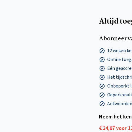
Altijd to
Abonneer v
12 weken k
Online toega
Eén geaccre
Het tijdschri
Onbeperkt l
Gepersonalis
Antwoorden o
Neem het ken
€ 34,97 voor 