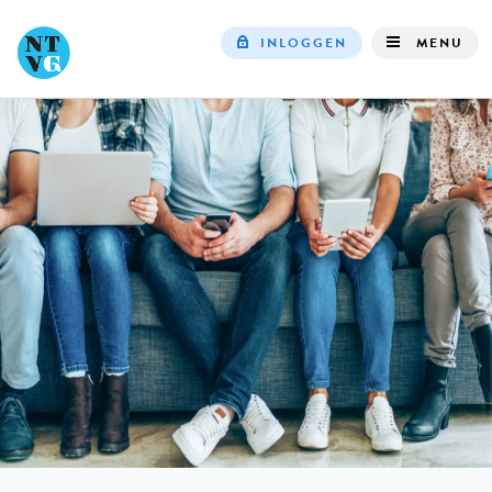
INLOGGEN
MENU
Top
navigation
IN