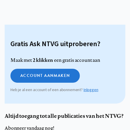
Gratis Ask NTVG uitproberen?
2 klikken
Maak met
een gratis account aan
ACCOUNT AANMAKEN
Heb je al een account of een abonnement?
Inloggen
Altijd toegang tot alle publicaties van het NTVG?
Abonneer vandaag nog!