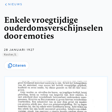
ARTIKELEN
HET
NIEUWS
KORT
Kruimelpad
Enkele vroegtijdige
ouderdomsverschijnselen
door emoties
28 JANUARI 1927
Koster, S.
Citeren