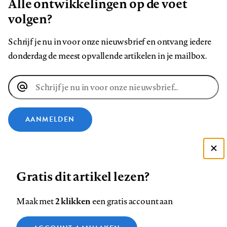
Alle ontwikkelingen op de voet
volgen?
Schrijf je nu in voor onze nieuwsbrief en ontvang iedere
donderdag de meest opvallende artikelen in je mailbox.
E-
mailadres
AANMELDEN
VOLG ONS OP
Deze site gebruikt cookies
Gratis dit artikel lezen?
Zie onze cookie policy
Volg
Volg
Volg
Volg
Volg
Volg
ACCEPTEER AANBEVOLEN INSTELLINGEN
ons
ons
2 klikken
ons
ons
ons
ons
Maak met
een gratis account aan
op
op
op
op
op
op
Contact
Colofon
Disclaimer
Privacy
About us
Functionele cookies