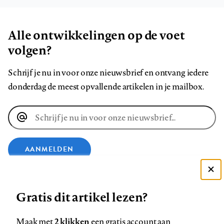
Alle ontwikkelingen op de voet
volgen?
Schrijf je nu in voor onze nieuwsbrief en ontvang iedere
donderdag de meest opvallende artikelen in je mailbox.
E-
mailadres
AANMELDEN
Deze site gebruikt cookies
VOLG ONS OP
Gratis dit artikel lezen?
Zie onze cookie policy
ACCEPTEER AANBEVOLEN INSTELLINGEN
Volg
Volg
Volg
Volg
Volg
Volg
2 klikken
Maak met
een gratis account aan