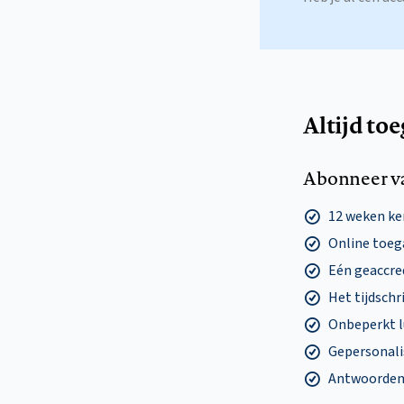
Altijd to
Abonneer v
12 weken k
Online toega
Eén geaccre
Het tijdschri
Onbeperkt l
Gepersonalis
Antwoorden o