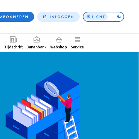
ABONNEREN
INLOGGEN
LICHT
Top
nav
ntair
s
Tijdschrift
Banenbank
Webshop
Service