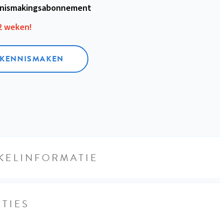
nismakings­abonnement
12 weken!
L KENNISMAKEN
KELINFORMATIE
TIES