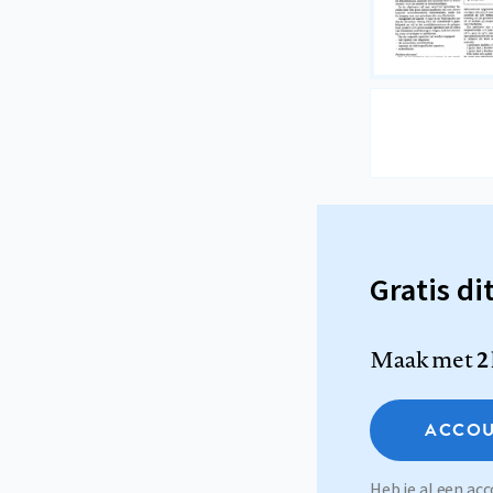
Gratis di
Maak met
2
ACCOU
Heb je al een a