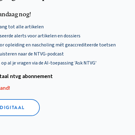
andaag nog!
ng tot alle artikelen
eerde alerts voor artikelen en dossiers
oor opleiding en nascholing mét geaccrediteerde toetsen
uisteren naar de NTVG-podcast
p al je vragen via de AI-toepassing 'Ask NTVG'
itaal ntvg abonnement
aand!
 DIGITAAL