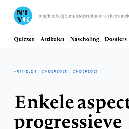
onafhankelijk, multidisciplinair en betrouw
Home
Quizzen
Artikelen
Nascholing
Dossiers
Hoofdnavigatie
ARTIKELEN
ONDERZOEK
ONDERZOEK
Kruimelpad
Enkele aspec
progressieve