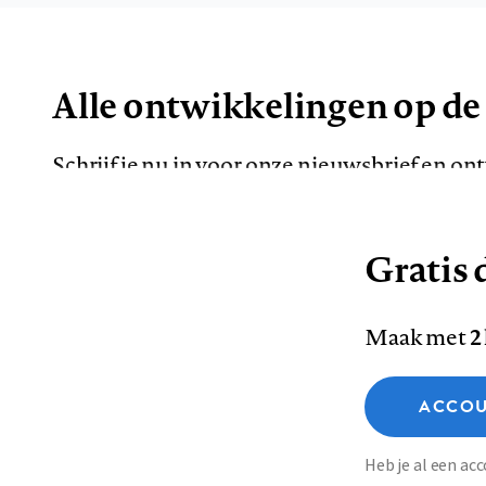
Alle ontwikkelingen op de
Schrijf je nu in voor onze nieuwsbrief en o
de meest opvallende artikelen in je mailbox.
Gratis d
E-
Maak met
2
mailadres
Functionele cookies
ACCOU
Analytische cookies
Marketing cookies
Contact
Colofon
Di
Heb je al een a