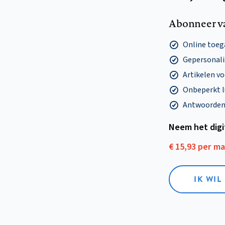
Abonneer v
Online toega
Gepersonalis
Artikelen v
Onbeperkt l
Antwoorden o
Neem het dig
€ 15,93 per m
IK WIL