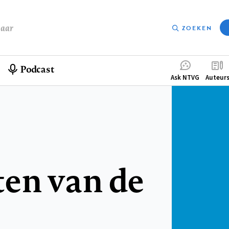
baar
ZOEKEN
Podcast
Compleme
Ask NTVG
Auteur
menu
ten van de