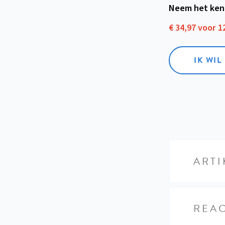
Neem het ken
€ 34,97 voor 
IK WI
ARTI
REAC