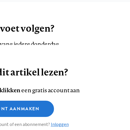
 voet volgen?
ntvang iedere donderdag
it artikel lezen?
VOLG ONS OP
AANMELDEN
Volg
Volg
 klikken
een gratis account aan
ons
ons
Deze site gebruikt cookies
op
op
NT AANMAKEN
Facebook
LinkedI
sclaimer
Privacy
About us
ccount of een abonnement?
Inloggen