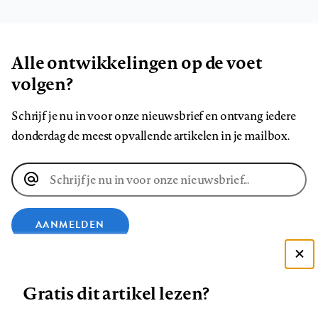
Alle ontwikkelingen op de voet
volgen?
Schrijf je nu in voor onze nieuwsbrief en ontvang iedere
donderdag de meest opvallende artikelen in je mailbox.
E-
mailadres
AANMELDEN
VOLG ONS OP
Deze site gebruikt cookies
Gratis dit artikel lezen?
Zie onze cookie policy
ACCEPTEER AANBEVOLEN INSTELLINGEN
Volg
Volg
Volg
Volg
Volg
Volg