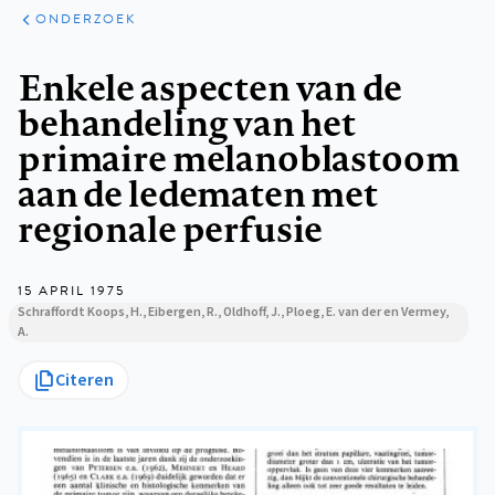
ARTIKELEN
ONDERZOEK
ONDERZOEK
Kruimelpad
Enkele aspecten van de
behandeling van het
primaire melanoblastoom
aan de ledematen met
regionale perfusie
15 APRIL 1975
Schraffordt Koops, H., Eibergen, R., Oldhoff, J., Ploeg, E. van der en Vermey,
A.
Citeren