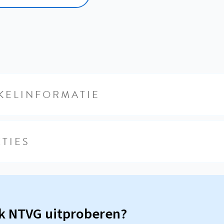
KELINFORMATIE
TIES
sk NTVG uitproberen?