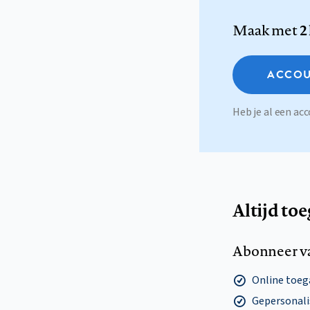
Maak met
2
ACCOU
Heb je al een a
Altijd to
Abonneer v
Online toega
Gepersonalis