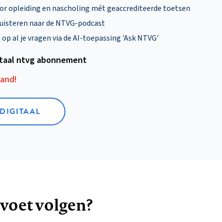
oor opleiding en nascholing mét geaccrediteerde toetsen
uisteren naar de NTVG-podcast
p al je vragen via de AI-toepassing 'Ask NTVG'
itaal ntvg abonnement
aand!
 DIGITAAL
 voet volgen?