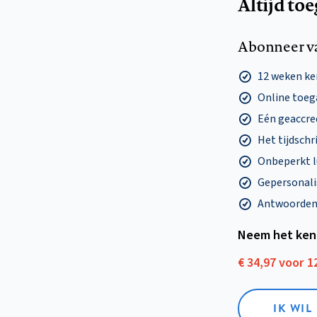
Altijd to
Abonneer v
12 weken k
Online toega
Eén geaccre
Het tijdschri
Onbeperkt l
Gepersonalis
Antwoorden o
Neem het ken
€ 34,97 voor 
IK WI