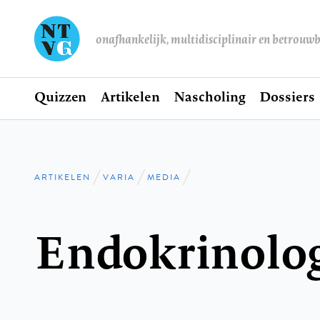
onafhankelijk, multidisciplinair en betrouw
Home
Quizzen
Artikelen
Nascholing
Dossiers
Hoofdnavigatie
ARTIKELEN
VARIA
MEDIA
Kruimelpad
Endokrinolo