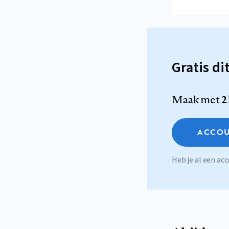
Gratis di
Maak met
2
ACCOU
Heb je al een a