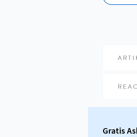
ARTI
REAC
Gratis A