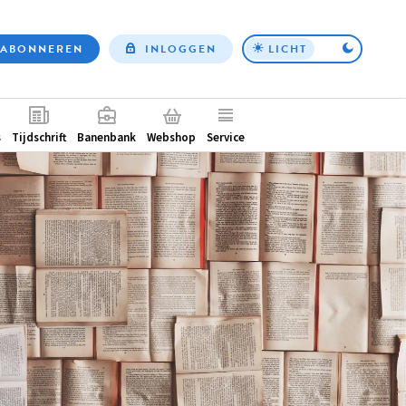
ABONNEREN
INLOGGEN
LICHT
Top
nav
ntair
s
Tijdschrift
Banenbank
Webshop
Service