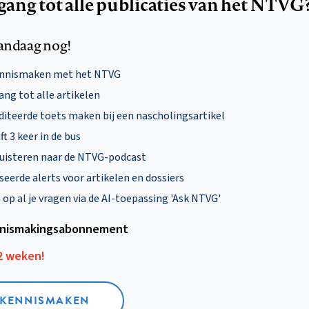
egang tot alle publicaties van het NTVG
andaag nog!
ennismaken met het NTVG
ng tot alle artikelen
diteerde toets maken bij een nascholingsartikel
ft 3 keer in de bus
uisteren naar de NTVG-podcast
eerde alerts voor artikelen en dossiers
p al je vragen via de AI-toepassing 'Ask NTVG'
nismakings­abonnement
12 weken!
L KENNISMAKEN