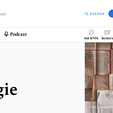
baar
ZOEKEN
Podcast
Compleme
Ask NTVG
Auteur
menu
gie