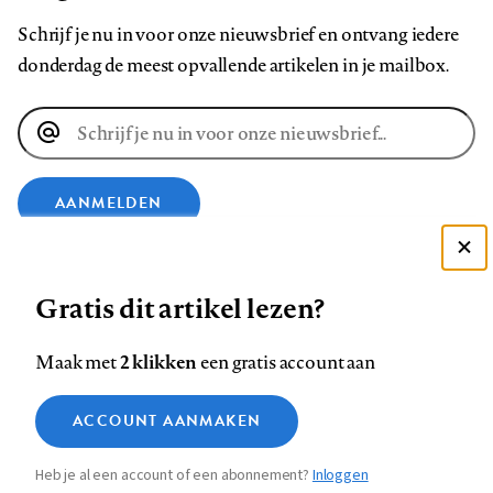
Schrijf je nu in voor onze nieuwsbrief en ontvang iedere
donderdag de meest opvallende artikelen in je mailbox.
E-
mailadres
AANMELDEN
Deze site gebruikt cookies
VOLG ONS OP
Gratis dit artikel lezen?
Zie onze cookie policy
ACCEPTEER AANBEVOLEN INSTELLINGEN
Volg
Volg
Volg
Volg
Volg
Volg
2 klikken
Maak met
een gratis account aan
ons
ons
ons
ons
ons
ons
Functionele cookies
op
op
op
op
op
op
Contact
Colofon
Disclaimer
Privacy
About us
ACCOUNT AANMAKEN
Medische vragen verdienen
Sluiten
Footer
Analytische cookies
Facebook
LinkedIn
Bluesky
Instagram
YouTube
Pinterest
betrouwbare antwoorden
Heb je al een account of een abonnement?
Inloggen
Marketing cookies