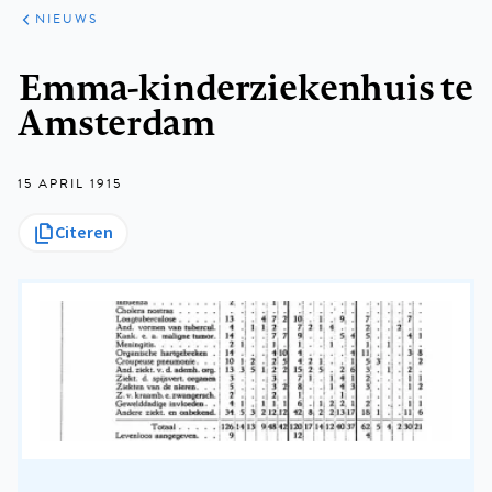
ARTIKELEN
HET
NIEUWS
KORT
Kruimelpad
Emma-kinderziekenhuis te
Amsterdam
15 APRIL 1915
Citeren