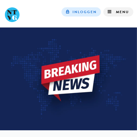
INLOGGEN
MENU
Top
navigation
IN