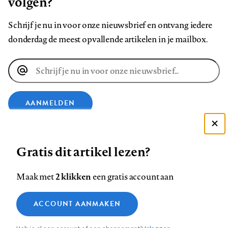
volgen?
Schrijf je nu in voor onze nieuwsbrief en ontvang iedere
donderdag de meest opvallende artikelen in je mailbox.
E-
mailadres
AANMELDEN
Deze site gebruikt cookies
VOLG ONS OP
Gratis dit artikel lezen?
Zie onze cookie policy
ACCEPTEER AANBEVOLEN INSTELLINGEN
Volg
Volg
Volg
Volg
Volg
Volg
2 klikken
Maak met
een gratis account aan
ons
ons
ons
ons
ons
ons
Functionele cookies
op
op
op
op
op
op
Contact
Colofon
Disclaimer
Privacy
About us
ACCOUNT AANMAKEN
Medische vragen verdienen
Sluiten
Footer
Analytische cookies
Facebook
LinkedIn
Bluesky
Instagram
YouTube
Pinterest
betrouwbare antwoorden