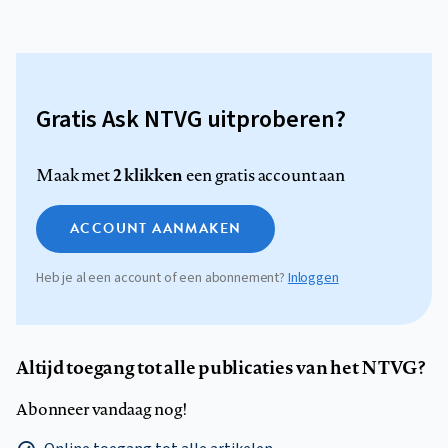
Gratis Ask NTVG uitproberen?
2 klikken
Maak met
een gratis account aan
ACCOUNT AANMAKEN
Heb je al een account of een abonnement?
Inloggen
Altijd toegang tot alle publicaties van het NTVG?
Abonneer vandaag nog!