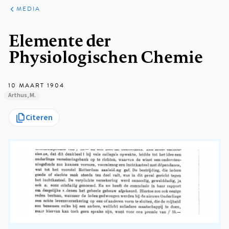
ARTIKELEN
VARIA
MEDIA
Kruimelpad
Elemente der
Physiologischen Chemie
10 MAART 1904
Arthus, M.
Citeren