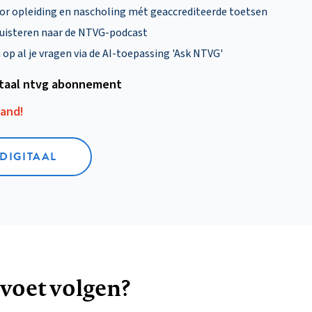
oor opleiding en nascholing mét geaccrediteerde toetsen
uisteren naar de NTVG-podcast
p al je vragen via de AI-toepassing 'Ask NTVG'
itaal ntvg abonnement
aand!
 DIGITAAL
 voet volgen?