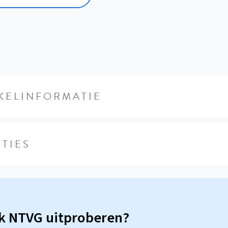
KELINFORMATIE
TIES
sk NTVG uitproberen?