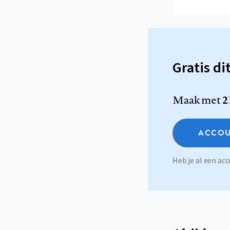
Gratis di
Maak met
2
ACCOU
Heb je al een a