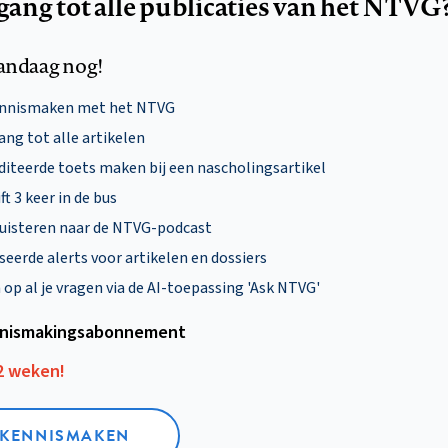
egang tot alle publicaties van het NTVG
andaag nog!
ennismaken met het NTVG
ng tot alle artikelen
diteerde toets maken bij een nascholingsartikel
ft 3 keer in de bus
uisteren naar de NTVG-podcast
eerde alerts voor artikelen en dossiers
p al je vragen via de AI-toepassing 'Ask NTVG'
nismakings­abonnement
12 weken!
L KENNISMAKEN