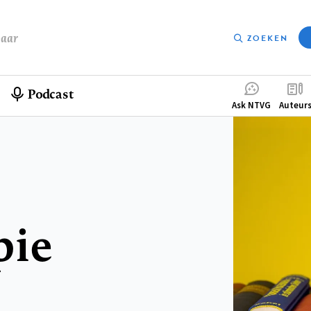
baar
ZOEKEN
Podcast
Compleme
Ask NTVG
Auteur
menu
pie