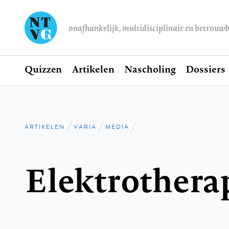
onafhankelijk, multidisciplinair en betrouw
Home
Quizzen
Artikelen
Nascholing
Dossiers
Hoofdnavigatie
ARTIKELEN
VARIA
MEDIA
Kruimelpad
Elektrothera