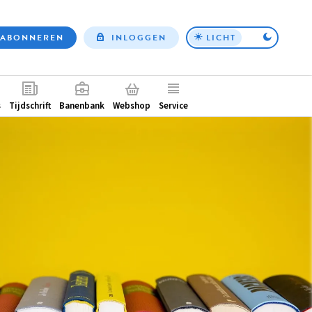
ABONNEREN
INLOGGEN
LICHT
Top
nav
ntair
s
Tijdschrift
Banenbank
Webshop
Service