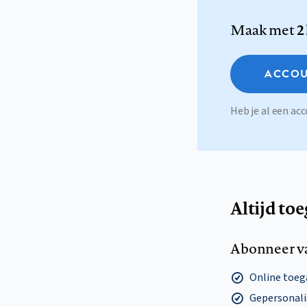
Maak met
2
ACCOU
Heb je al een a
Altijd to
Abonneer v
Online toega
Gepersonalis