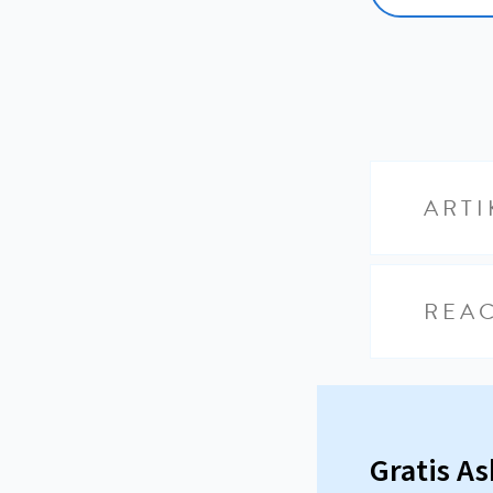
ARTI
REAC
Gratis A