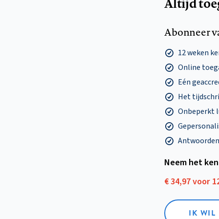
Altijd to
Abonneer v
12 weken k
Online toega
Eén geaccre
Het tijdschri
Onbeperkt l
Gepersonalis
Antwoorden o
Neem het ken
€ 34,97 voor 
IK WI