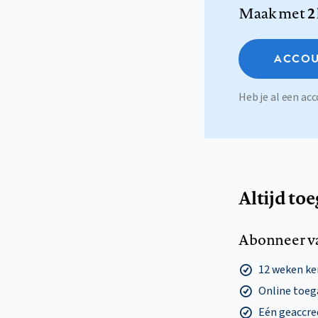
Maak met
2
ACCOU
Heb je al een a
Altijd to
Abonneer v
12 weken k
Online toega
Eén geaccre