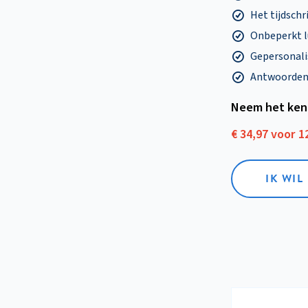
Het tijdschri
Onbeperkt l
Gepersonalis
Antwoorden o
Neem het ken
€ 34,97 voor 
IK WI