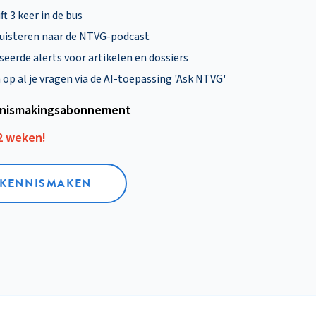
ft 3 keer in de bus
uisteren naar de NTVG-podcast
eerde alerts voor artikelen en dossiers
p al je vragen via de AI-toepassing 'Ask NTVG'
nismakings­abonnement
12 weken!
L KENNISMAKEN