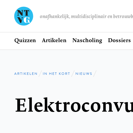
onafhankelijk, multidisciplinair en betrouw
Home
Quizzen
Artikelen
Nascholing
Dossiers
Hoofdnavigatie
ARTIKELEN
IN HET KORT
NIEUWS
Kruimelpad
Elektroconvu