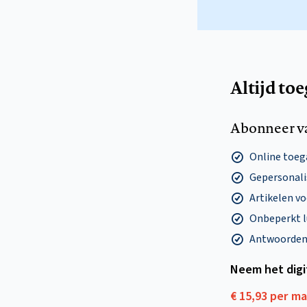
Altijd to
Abonneer v
Online toega
Gepersonalis
Artikelen v
Onbeperkt l
Antwoorden o
Neem het dig
€ 15,93 per m