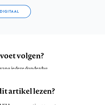
 DIGITAAL
 voet volgen?
ntvang iedere donderdag
it artikel lezen?
VOLG ONS OP
AANMELDEN
Volg
Volg