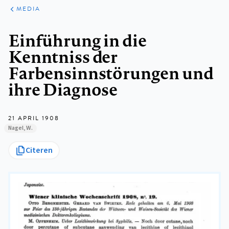
ARTIKELEN
VARIA
MEDIA
Kruimelpad
Einführung in die
Kenntniss der
Farbensinnstörungen und
ihre Diagnose
21 APRIL 1908
Nagel, W.
Citeren