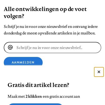
Alle ontwikkelingen op de voet
volgen?
Schrijf je nu in voor onze nieuwsbrief en ontvang iedere
donderdag de meest opvallende artikelen in je mailbox.
E-
mailadres
AANMELDEN
Deze site gebruikt cookies
VOLG ONS OP
Gratis dit artikel lezen?
Zie onze cookie policy
ACCEPTEER AANBEVOLEN INSTELLINGEN
Volg
Volg
Volg
Volg
Volg
Volg
2 klikken
Maak met
een gratis account aan
ons
ons
ons
ons
ons
ons