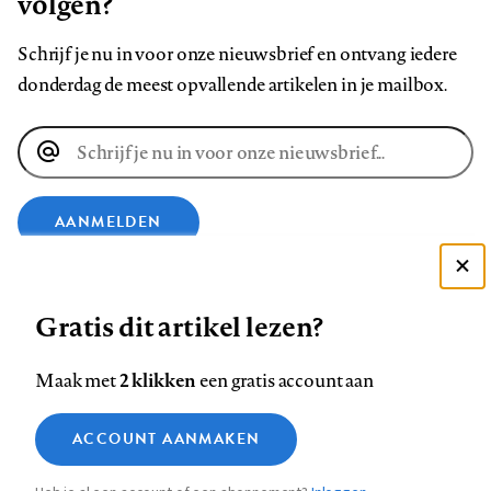
volgen?
Schrijf je nu in voor onze nieuwsbrief en ontvang iedere
donderdag de meest opvallende artikelen in je mailbox.
E-
mailadres
AANMELDEN
Deze site gebruikt cookies
VOLG ONS OP
Gratis dit artikel lezen?
Zie onze cookie policy
ACCEPTEER AANBEVOLEN INSTELLINGEN
Volg
Volg
Volg
Volg
Volg
Volg
2 klikken
Maak met
een gratis account aan
ons
ons
ons
ons
ons
ons
Functionele cookies
op
op
op
op
op
op
Contact
Colofon
Disclaimer
Privacy
About us
ACCOUNT AANMAKEN
Medische vragen verdienen
Sluiten
Footer
Analytische cookies
Facebook
LinkedIn
Bluesky
Instagram
YouTube
Pinterest
betrouwbare antwoorden