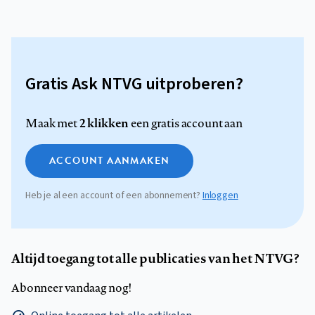
Gratis Ask NTVG uitproberen?
2 klikken
Maak met
een gratis account aan
ACCOUNT AANMAKEN
Heb je al een account of een abonnement?
Inloggen
Altijd toegang tot alle publicaties van het NTVG?
Abonneer vandaag nog!