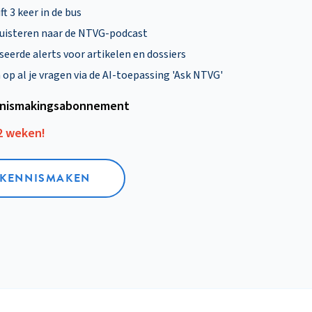
ft 3 keer in de bus
uisteren naar de NTVG-podcast
eerde alerts voor artikelen en dossiers
p al je vragen via de AI-toepassing 'Ask NTVG'
nismakings­abonnement
12 weken!
L KENNISMAKEN