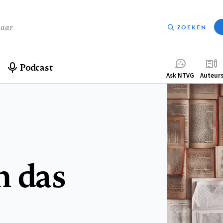
baar
ZOEKEN
Podcast
Compleme
Ask NTVG
Auteur
menu
n das