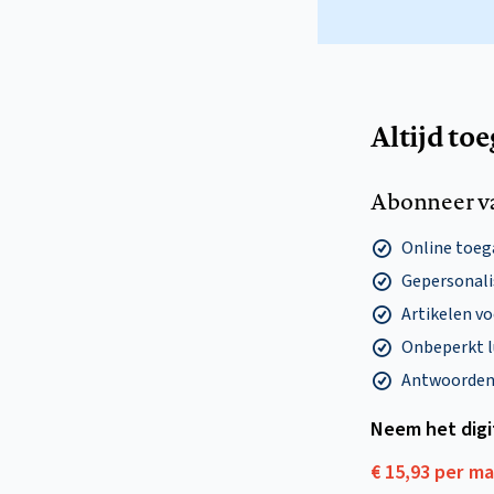
Altijd to
Abonneer v
Online toega
Gepersonalis
Artikelen v
Onbeperkt l
Antwoorden o
Neem het dig
€ 15,93 per m