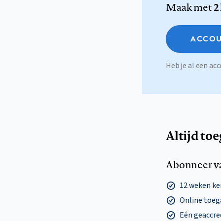
Maak met
2
ACCOU
Heb je al een a
Altijd to
Abonneer v
12 weken k
Online toega
Eén geaccre