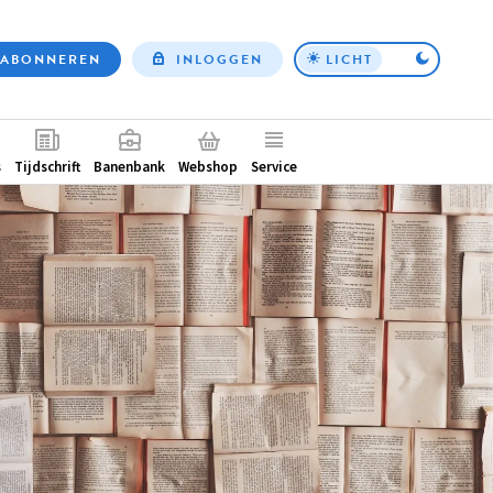
ABONNEREN
INLOGGEN
LICHT
Top
nav
ntair
s
Tijdschrift
Banenbank
Webshop
Service