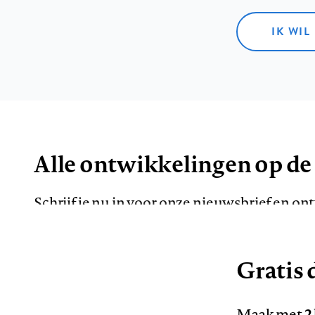
IK WIL
Alle ontwikkelingen op de
Schrijf je nu in voor onze nieuwsbrief en o
de meest opvallende artikelen in je mailbox.
Gratis d
E-
Maak met
2