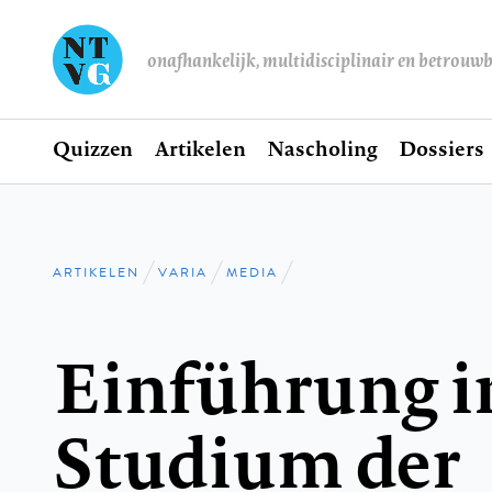
onafhankelijk, multidisciplinair en betrouw
Home
Quizzen
Artikelen
Nascholing
Dossiers
Hoofdnavigatie
ARTIKELEN
VARIA
MEDIA
Kruimelpad
Einführung i
Studium der