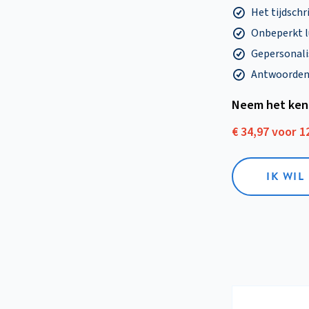
Het tijdschri
Onbeperkt l
Gepersonalis
Antwoorden o
Neem het ken
€ 34,97 voor 
IK WI