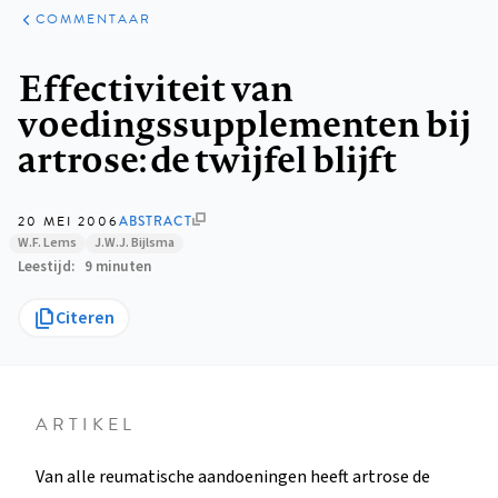
ARTIKELEN
OPINIE
COMMENTAAR
Kruimelpad
Effectiviteit van
voedingssupplementen bij
artrose: de twijfel blijft
20 MEI 2006
ABSTRACT
W.F. Lems
J.W.J. Bijlsma
Leestijd
9 minuten
Citeren
ARTIKEL
Van alle reumatische aandoeningen heeft artrose de