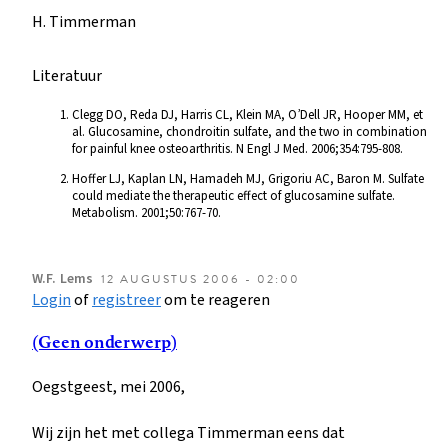
H. Timmerman
Literatuur
Clegg DO, Reda DJ, Harris CL, Klein MA, O’Dell JR, Hooper MM, et
al. Glucosamine, chondroitin sulfate, and the two in combination
for painful knee osteoarthritis. N Engl J Med. 2006;354:795-808.
Hoffer LJ, Kaplan LN, Hamadeh MJ, Grigoriu AC, Baron M. Sulfate
could mediate the therapeutic effect of glucosamine sulfate.
Metabolism. 2001;50:767-70.
W.F.
Lems
12 AUGUSTUS 2006 - 02:00
Login
of
registreer
om te reageren
(Geen onderwerp)
Oegstgeest, mei 2006,
Wij zijn het met collega Timmerman eens dat