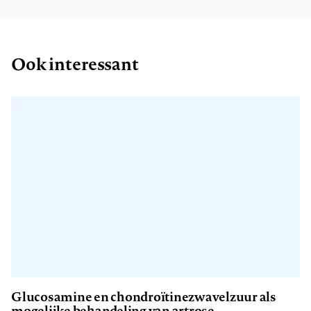
Ook interessant
Glucosamine en chondroïtinezwavelzuur als
mogelijke behandeling van artrose