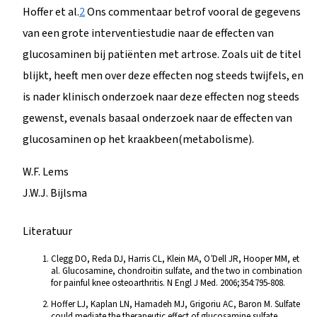
Hoffer et al.
2
Ons commentaar betrof vooral de gegevens
van een grote interventiestudie naar de effecten van
glucosaminen bij patiënten met artrose. Zoals uit de titel
blijkt, heeft men over deze effecten nog steeds twijfels, en
is nader klinisch onderzoek naar deze effecten nog steeds
gewenst, evenals basaal onderzoek naar de effecten van
glucosaminen op het kraakbeen(metabolisme).
W.F. Lems
J.W.J. Bijlsma
Literatuur
Clegg DO, Reda DJ, Harris CL, Klein MA, O’Dell JR, Hooper MM, et
al. Glucosamine, chondroitin sulfate, and the two in combination
for painful knee osteoarthritis. N Engl J Med. 2006;354:795-808.
Hoffer LJ, Kaplan LN, Hamadeh MJ, Grigoriu AC, Baron M. Sulfate
could mediate the therapeutic effect of glucosamine sulfate.