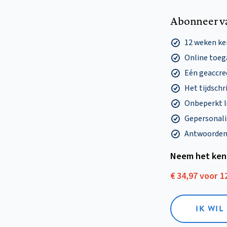
Abonneer v
12 weken k
Online toega
Eén geaccre
Het tijdschri
Onbeperkt l
Gepersonalis
Antwoorden o
Neem het ken
€ 34,97 voor 
IK WI