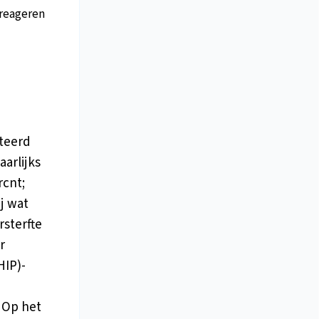
reageren
teerd
aarlijks
rcnt;
ij wat
sterfte
r
HIP)-
 Op het