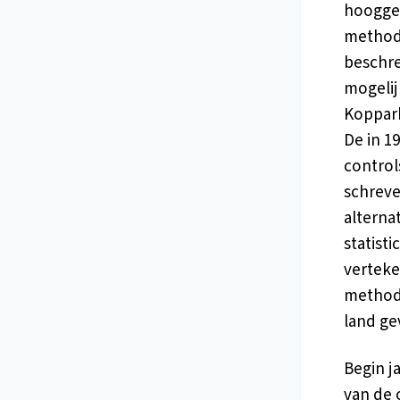
hooggep
methodo
beschre
mogelij
Kopparb
De in 1
control
schreve
alterna
statist
verteke
methode
land ge
Begin j
van de 