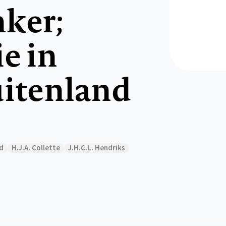
ker;
e in
uitenland
ld
H.J.A. Collette
J.H.C.L. Hendriks