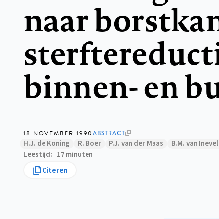
naar borstkan
sterftereducti
binnen- en b
18 NOVEMBER 1990
ABSTRACT
H.J. de Koning
R. Boer
P.J. van der Maas
B.M. van Ineve
Leestijd
17 minuten
Citeren