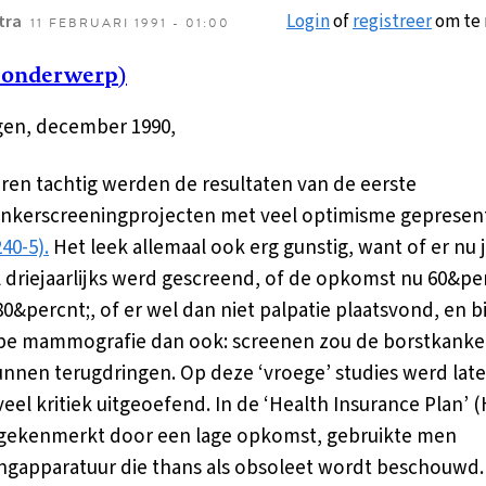
Login
of
registreer
om te 
tra
11 FEBRUARI 1991 - 01:00
 onderwerp)
en, december 1990,
aren tachtig werden de resultaten van de eerste
nkerscreeningprojecten met veel optimisme gepresen
40-5).
Het leek allemaal ook erg gunstig, want of er nu j
 driejaarlijks werd gescreend, of de opkomst nu 60&pe
80&percnt;, of er wel dan niet palpatie plaatsvond, en b
pe mammografie dan ook: screenen zou de borstkanker
unnen terugdringen. Op deze ‘vroege’ studies werd late
veel kritiek uitgeoefend. In de ‘Health Insurance Plan’ (
 gekenmerkt door een lage opkomst, gebruikte men
ngapparatuur die thans als obsoleet wordt beschouwd.