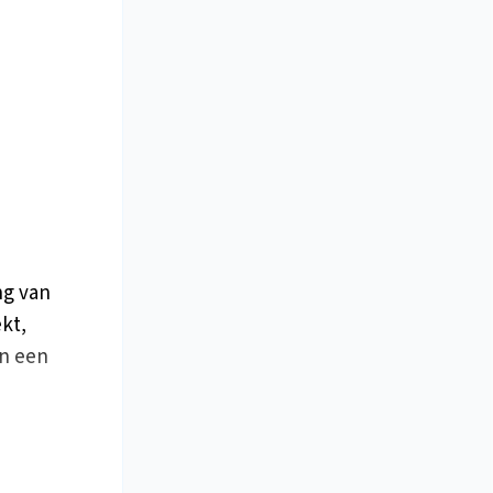
ng van
kt,
an een