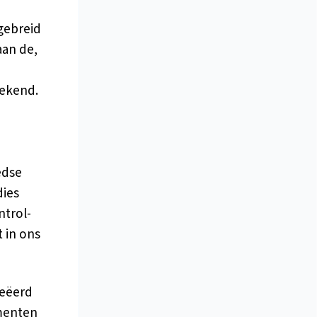
tgebreid
aan de,
gekend.
dse
dies
ntrol-
 in ons
reëerd
imenten