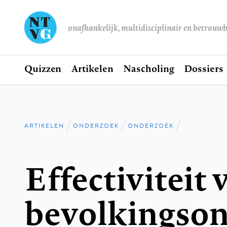
onafhankelijk, multidisciplinair en betrouw
Home
Quizzen
Artikelen
Nascholing
Dossiers
Hoofdnavigatie
ARTIKELEN
ONDERZOEK
ONDERZOEK
Kruimelpad
Effectiviteit 
bevolkingso