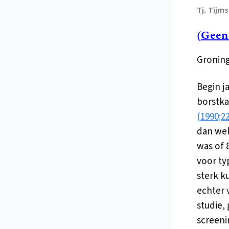
Tj.
Tijms
(Geen
Groning
Begin j
borstka
(1990;22
dan wel
was of 
voor ty
sterk k
echter 
studie,
screeni