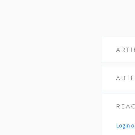
ARTI
AUT
REAC
Login o