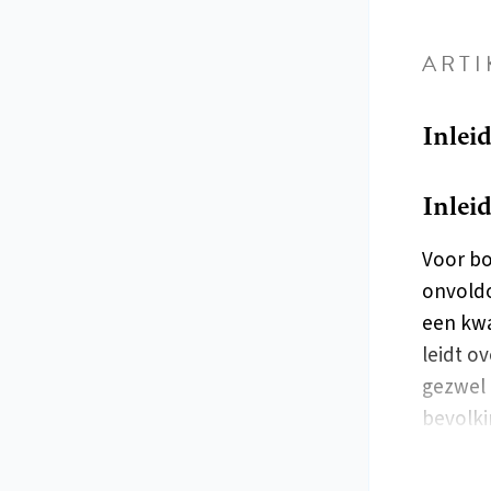
ARTI
Inlei
Inlei
Voor bo
onvoldo
een kwa
leidt o
gezwel 
bevolk