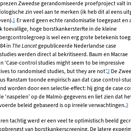
rezen Zweedse gerandomiseerde proefproject valt in
logische zin veel aan te merken (ik heb dit al eens ui
ven).
1
Er werd geen echte randomisatie toegepast en 
k toevallige, hoge borstkankersterfte in de kleine
ergcontrolegroep is wel een erg grote betekenis toe
984 in
The Lancet
gepubliceerde Nederlandse case
studies werden direct al bekritiseerd. Baum en Macrae
n ‘Case-control studies might seem to be impressive
tives to randomised studies, but they are not’.
2
De Zwee
icus Ranstam toonde empirisch aan dat case control-stu
nd worden door een selectie-effect: hij ging de case co
 ‘naspelen’ op de Malmö-gegevens en liet zien dat het
voerde beleid gebaseerd is op irreële verwachtingen.
3
aren tachtig werd er een veel te optimistisch beeld gec
opbrengst van borstkankerscreening. De latere exper