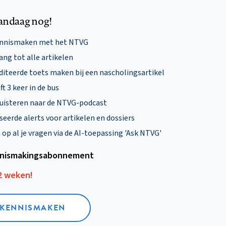
andaag nog!
ennismaken met het NTVG
ng tot alle artikelen
diteerde toets maken bij een nascholingsartikel
ft 3 keer in de bus
uisteren naar de NTVG-podcast
eerde alerts voor artikelen en dossiers
p al je vragen via de AI-toepassing 'Ask NTVG'
nismakings­abonnement
12 weken!
L KENNISMAKEN