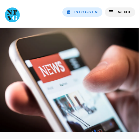
INLOGGEN
MENU
Top
navigation
IN