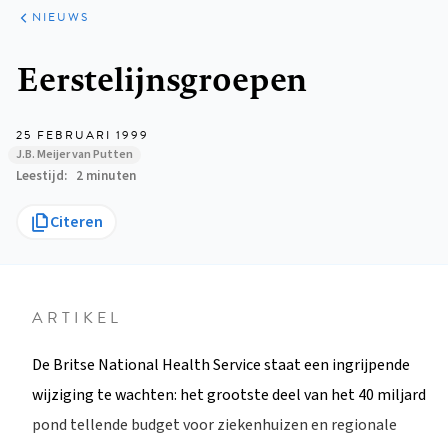
ARTIKELEN
HET
NIEUWS
KORT
Kruimelpad
Eerstelijnsgroepen
25 FEBRUARI 1999
J.B. Meijer van Putten
Leestijd
2 minuten
Citeren
ARTIKEL
De Britse National Health Service staat een ingrijpende
wijziging te wachten: het grootste deel van het 40 miljard
pond tellende budget voor ziekenhuizen en regionale