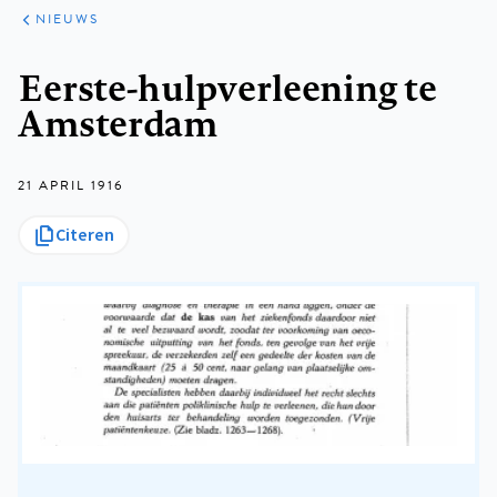
ARTIKELEN
HET
NIEUWS
KORT
Kruimelpad
Eerste-hulpverleening te
Amsterdam
21 APRIL 1916
Citeren