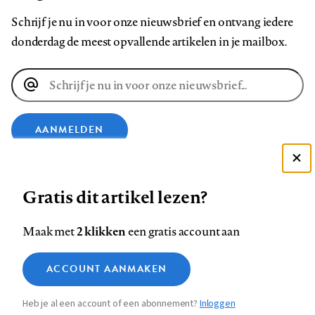
Schrijf je nu in voor onze nieuwsbrief en ontvang iedere
donderdag de meest opvallende artikelen in je mailbox.
E-
mailadres
AANMELDEN
Deze site gebruikt cookies
VOLG ONS OP
Gratis dit artikel lezen?
Zie onze cookie policy
ACCEPTEER AANBEVOLEN INSTELLINGEN
Volg
Volg
Volg
Volg
Volg
Volg
2 klikken
Maak met
een gratis account aan
ons
ons
ons
ons
ons
ons
Functionele cookies
op
op
op
op
op
op
Contact
Colofon
Disclaimer
Privacy
About us
ACCOUNT AANMAKEN
Medische vragen verdienen
Sluiten
Footer
Analytische cookies
Facebook
LinkedIn
Bluesky
Instagram
YouTube
Pinterest
betrouwbare antwoorden
Heb je al een account of een abonnement?
Inloggen
Marketing cookies