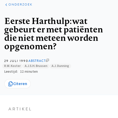
ARTIKELEN
ONDERZOEK
ONDERZOEK
Kruimelpad
Eerste Harthulp: wat
gebeurt er met patiënten
die niet meteen worden
opgenomen?
29 JULI 1990
ABSTRACT
R.W. Koster
A.J.S.H. Brussen
A.J. Dunning
Leestijd
12 minuten
Citeren
ARTIKEL