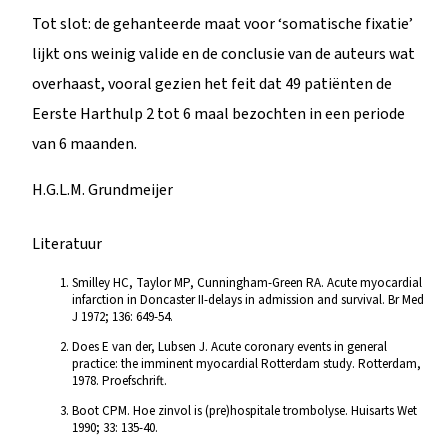
Tot slot: de gehanteerde maat voor ‘somatische fixatie’
lijkt ons weinig valide en de conclusie van de auteurs wat
overhaast, vooral gezien het feit dat 49 patiënten de
Eerste Harthulp 2 tot 6 maal bezochten in een periode
van 6 maanden.
H.G.L.M. Grundmeijer
Literatuur
Smilley HC, Taylor MP, Cunningham-Green RA. Acute myocardial
infarction in Doncaster II-delays in admission and survival. Br Med
J 1972; 136: 649-54.
Does E van der, Lubsen J. Acute coronary events in general
practice: the imminent myocardial Rotterdam study. Rotterdam,
1978. Proefschrift.
Boot CPM. Hoe zinvol is (pre)hospitale trombolyse. Huisarts Wet
1990; 33: 135-40.