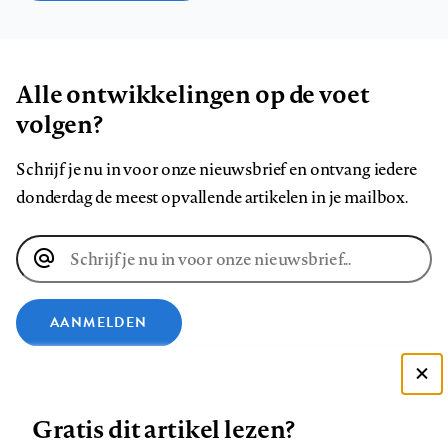
Alle ontwikkelingen op de voet
volgen?
Schrijf je nu in voor onze nieuwsbrief en ontvang iedere
donderdag de meest opvallende artikelen in je mailbox.
E-
mailadres
AANMELDEN
VOLG ONS OP
Deze site gebruikt cookies
Gratis dit artikel lezen?
Zie onze cookie policy