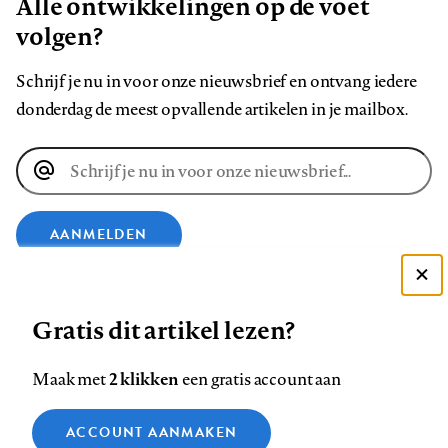
Alle ontwikkelingen op de voet
volgen?
Schrijf je nu in voor onze nieuwsbrief en ontvang iedere
donderdag de meest opvallende artikelen in je mailbox.
E-
mailadres
AANMELDEN
Deze site gebruikt cookies
VOLG ONS OP
Gratis dit artikel lezen?
Zie onze cookie policy
ACCEPTEER AANBEVOLEN INSTELLINGEN
Volg
Volg
Volg
Volg
Volg
Volg
2 klikken
Maak met
een gratis account aan
ons
ons
ons
ons
ons
ons
Functionele cookies
op
op
op
op
op
op
Contact
Colofon
Disclaimer
Privacy
About us
ACCOUNT AANMAKEN
Medische vragen verdienen
Sluiten