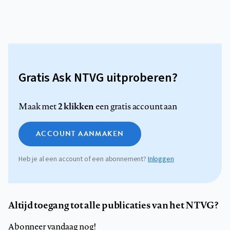
Gratis Ask NTVG uitproberen?
2 klikken
Maak met
een gratis account aan
ACCOUNT AANMAKEN
Heb je al een account of een abonnement?
Inloggen
Altijd toegang tot alle publicaties van het NTVG?
Abonneer vandaag nog!