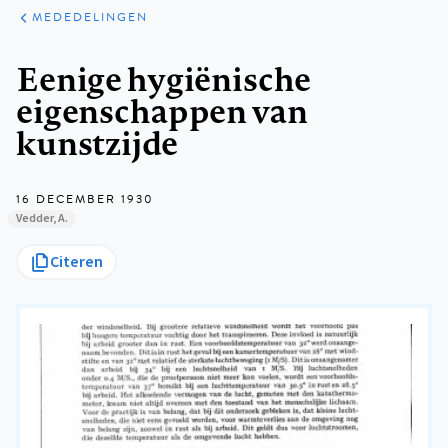
ARTIKELEN
VARIA
MEDEDELINGEN
Kruimelpad
Eenige hygiënische
eigenschappen van
kunstzijde
16 DECEMBER 1930
Vedder, A.
Citeren