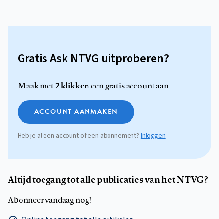
Gratis Ask NTVG uitproberen?
2 klikken
Maak met
een gratis account aan
ACCOUNT AANMAKEN
Heb je al een account of een abonnement?
Inloggen
Altijd toegang tot alle publicaties van het NTVG?
Abonneer vandaag nog!