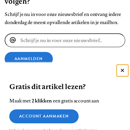
volgen?
Schrijf je nu in voor onze nieuwsbrief en ontvang iedere
donderdag de meest opvallende artikelen in je mailbox.
E-
mailadres
AANMELDEN
Deze site gebruikt cookies
VOLG ONS OP
Gratis dit artikel lezen?
Zie onze cookie policy
ACCEPTEER AANBEVOLEN INSTELLINGEN
Volg
Volg
Volg
Volg
Volg
Volg
2 klikken
Maak met
een gratis account aan
ons
ons
ons
ons
ons
ons
Functionele cookies
op
op
op
op
op
op
Contact
Colofon
Disclaimer
Privacy
About us
ACCOUNT AANMAKEN
Medische vragen verdienen
Sluiten
Footer
Analytische cookies
Facebook
LinkedIn
Bluesky
Instagram
YouTube
Pinterest
betrouwbare antwoorden