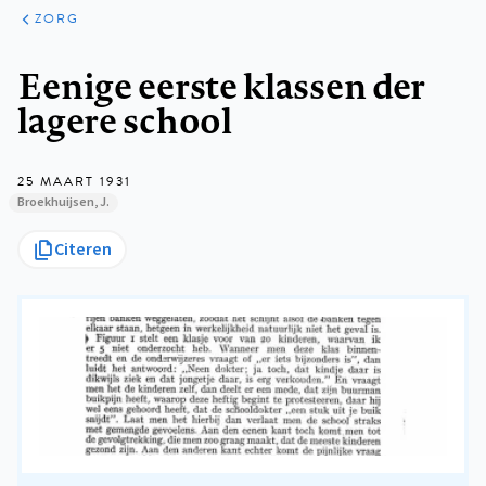
ARTIKELEN
PERSPECTIEF
ZORG
Kruimelpad
Eenige eerste klassen der
lagere school
25 MAART 1931
Broekhuijsen, J.
Citeren