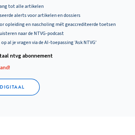
ng tot alle artikelen
eerde alerts voor artikelen en dossiers
oor opleiding en nascholing mét geaccrediteerde toetsen
uisteren naar de NTVG-podcast
p al je vragen via de AI-toepassing 'Ask NTVG'
itaal ntvg abonnement
aand!
 DIGITAAL