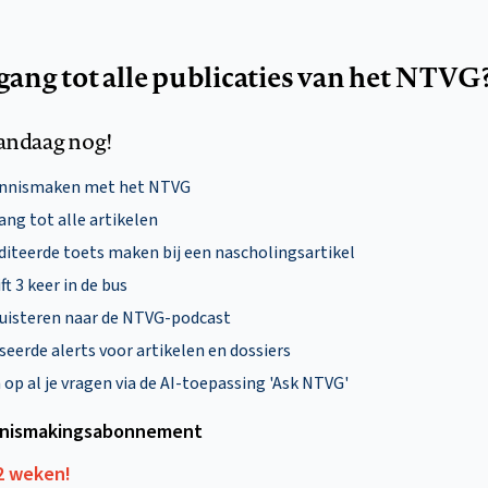
egang tot alle publicaties van het NTVG
andaag nog!
ennismaken met het NTVG
ng tot alle artikelen
diteerde toets maken bij een nascholingsartikel
ft 3 keer in de bus
uisteren naar de NTVG-podcast
eerde alerts voor artikelen en dossiers
p al je vragen via de AI-toepassing 'Ask NTVG'
nismakings­abonnement
12 weken!