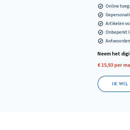
Online toega
Gepersonalis
Artikelen v
Onbeperkt l
Antwoorden o
Neem het dig
€ 15,93 per m
IK WIL