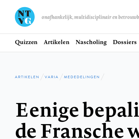
onafhankelijk, multidisciplinair en betrouw
Home
Quizzen
Artikelen
Nascholing
Dossiers
Hoofdnavigatie
ARTIKELEN
VARIA
MEDEDELINGEN
Kruimelpad
Eenige bepal
de Fransche w