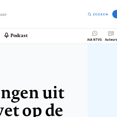
baar
ZOEKEN
Podcast
Compleme
Ask NTVG
Auteur
menu
ingen uit
et op de