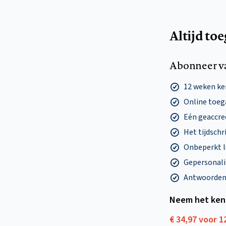
Altijd to
Abonneer v
12 weken k
Online toega
Eén geaccre
Het tijdschri
Onbeperkt l
Gepersonalis
Antwoorden o
Neem het ken
€ 34,97 voor 