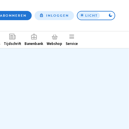
ABONNEREN
INLOGGEN
LICHT
Top
nav
ntair
s
Tijdschrift
Banenbank
Webshop
Service