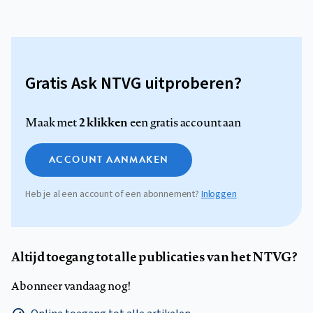
Gratis Ask NTVG uitproberen?
2 klikken
Maak met
een gratis account aan
ACCOUNT AANMAKEN
Heb je al een account of een abonnement?
Inloggen
Altijd toegang tot alle publicaties van het NTVG?
Abonneer vandaag nog!