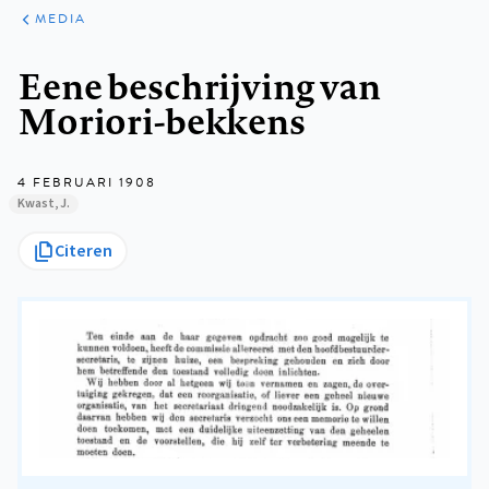
ARTIKELEN
VARIA
MEDIA
Kruimelpad
Eene beschrijving van
Moriori-bekkens
4 FEBRUARI 1908
Kwast, J.
Citeren