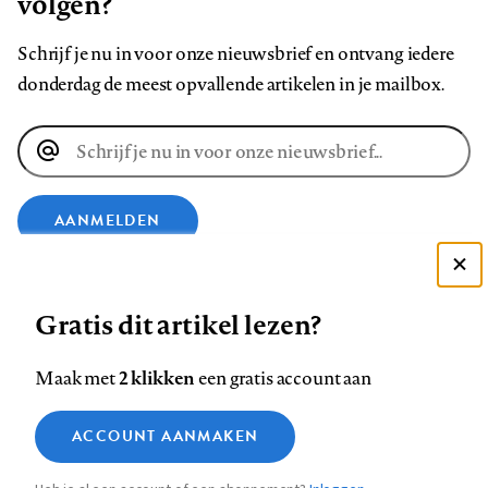
volgen?
Schrijf je nu in voor onze nieuwsbrief en ontvang iedere
donderdag de meest opvallende artikelen in je mailbox.
E-
mailadres
AANMELDEN
Deze site gebruikt cookies
VOLG ONS OP
Gratis dit artikel lezen?
Zie onze cookie policy
ACCEPTEER AANBEVOLEN INSTELLINGEN
Volg
Volg
Volg
Volg
Volg
Volg
2 klikken
Maak met
een gratis account aan
ons
ons
ons
ons
ons
ons
Functionele cookies
op
op
op
op
op
op
Contact
Colofon
Disclaimer
Privacy
About us
ACCOUNT AANMAKEN
Medische vragen verdienen
Sluiten
Footer
Analytische cookies
Facebook
LinkedIn
Bluesky
Instagram
YouTube
Pinterest
betrouwbare antwoorden