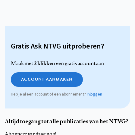
Gratis Ask NTVG uitproberen?
2 klikken
Maak met
een gratis account aan
ACCOUNT AANMAKEN
Heb je al een account of een abonnement?
Inloggen
Altijd toegang tot alle publicaties van het NTVG?
Abonneer vandaag nog!