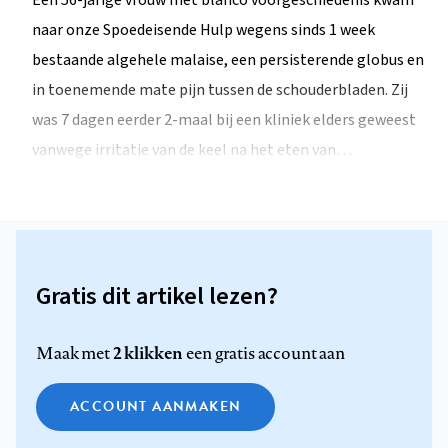
Een 56-jarige vrouw met blanco voorgeschiedenis kwam
naar onze Spoedeisende Hulp wegens sinds 1 week
bestaande algehele malaise, een persisterende globus en
in toenemende mate pijn tussen de schouderbladen. Zij
was 7 dagen eerder 2-maal bij een kliniek elders geweest
vanwege irritatie van de keel na het eten van…
Gratis dit artikel lezen?
2 klikken
Maak met
een gratis account aan
ACCOUNT AANMAKEN