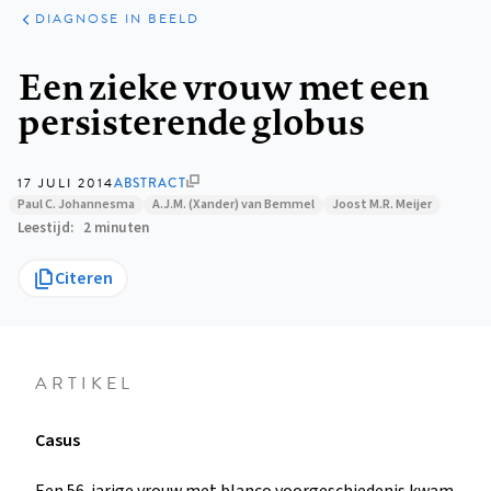
KLINISCHE
ARTIKELEN
PRAKTIJK
DIAGNOSE IN BEELD
Kruimelpad
Een zieke vrouw met een
persisterende globus
17 JULI 2014
ABSTRACT
Paul C. Johannesma
A.J.M. (Xander) van Bemmel
Joost M.R. Meijer
Leestijd
2 minuten
Citeren
ARTIKEL
Casus