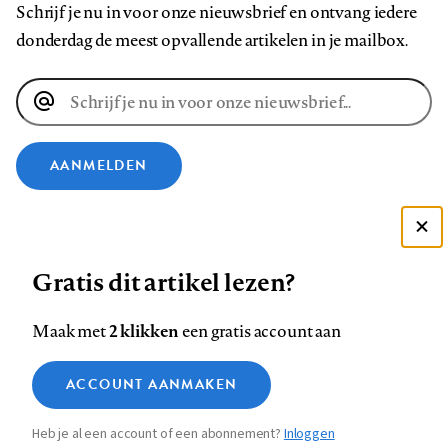
Schrijf je nu in voor onze nieuwsbrief en ontvang iedere
donderdag de meest opvallende artikelen in je mailbox.
E-
mailadres
AANMELDEN
VOLG ONS OP
Deze site gebruikt cookies
Gratis dit artikel lezen?
Zie onze cookie policy
Volg
Volg
Volg
Volg
Volg
Volg
ACCEPTEER AANBEVOLEN INSTELLINGEN
ons
ons
ons
ons
ons
ons
2 klikken
Maak met
een gratis account aan
op
op
op
op
op
op
Contact
Colofon
Disclaimer
Privacy
About us
Functionele cookies
Footer
ACCOUNT AANMAKEN
Facebook
LinkedIn
Bluesky
Instagram
YouTube
Pinterest
Medische vragen verdienen
Sluiten
Analytische cookies
betrouwbare antwoorden
navigation
Heb je al een account of een abonnement?
Inloggen
Marketing cookies