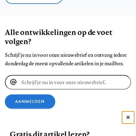
Alle ontwikkelingen op de voet
volgen?
Schrijf je nu in voor onze nieuwsbrief en ontvang iedere
donderdag de meest opvallende artikelen in je mailbox.
E-
mailadres
AANMELDEN
VOLG ONS OP
Deze site gebruikt cookies
Gratis dit artikel lezen?
Zie onze cookie policy