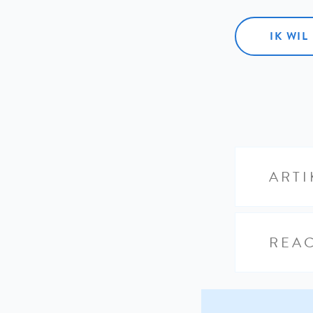
IK WI
ARTI
REAC