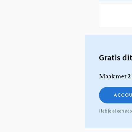
Gratis di
Maak met
2
ACCOU
Heb je al een a