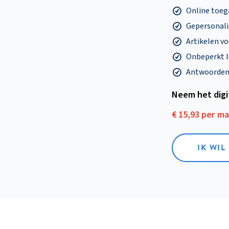
Online toega
Gepersonalis
Artikelen v
Onbeperkt l
Antwoorden o
Neem het dig
€ 15,93 per m
IK WIL