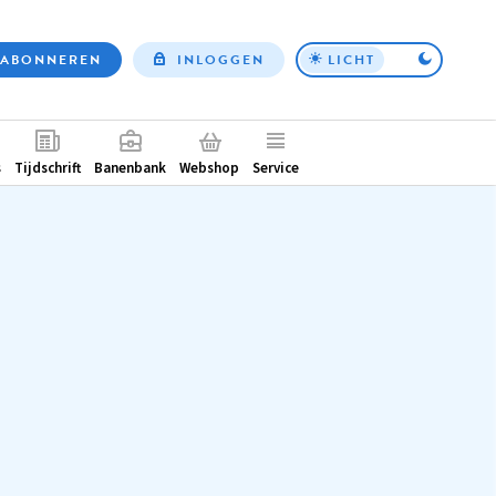
ABONNEREN
INLOGGEN
LICHT
Top
nav
ntair
s
Tijdschrift
Banenbank
Webshop
Service