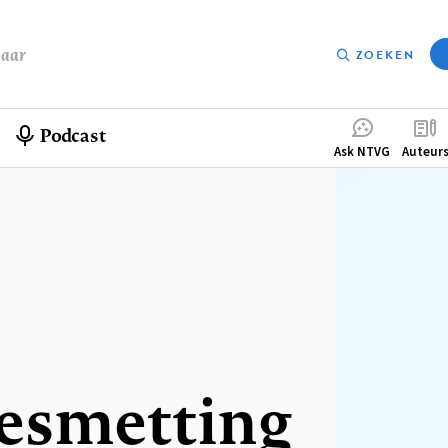
baar
ZOEKEN
Podcast
Compleme
Ask NTVG
Auteur
menu
esmetting