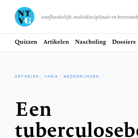
onafhankelijk, multidisciplinair en betrouw
Home
Quizzen
Artikelen
Nascholing
Dossiers
Hoofdnavigatie
ARTIKELEN
VARIA
MEDEDELINGEN
Kruimelpad
Een
tuberculoseb