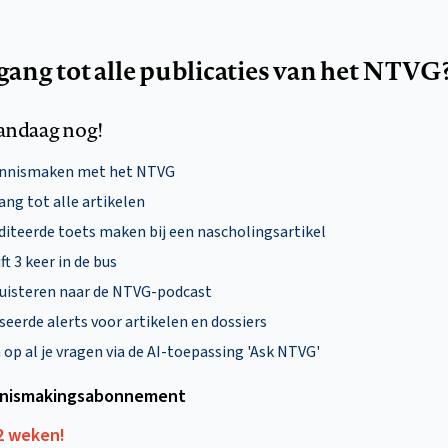
egang tot alle publicaties van het NTVG
andaag nog!
ennismaken met het NTVG
ng tot alle artikelen
diteerde toets maken bij een nascholingsartikel
ft 3 keer in de bus
uisteren naar de NTVG-podcast
eerde alerts voor artikelen en dossiers
p al je vragen via de AI-toepassing 'Ask NTVG'
nismakings­abonnement
12 weken!