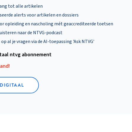
ng tot alle artikelen
eerde alerts voor artikelen en dossiers
oor opleiding en nascholing mét geaccrediteerde toetsen
uisteren naar de NTVG-podcast
p al je vragen via de AI-toepassing 'Ask NTVG'
itaal ntvg abonnement
aand!
 DIGITAAL