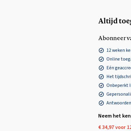
Altijd to
Abonneer v
12 weken k
Online toega
Eén geaccre
Het tijdschri
Onbeperkt l
Gepersonalis
Antwoorden o
Neem het ken
€ 34,97 voor 