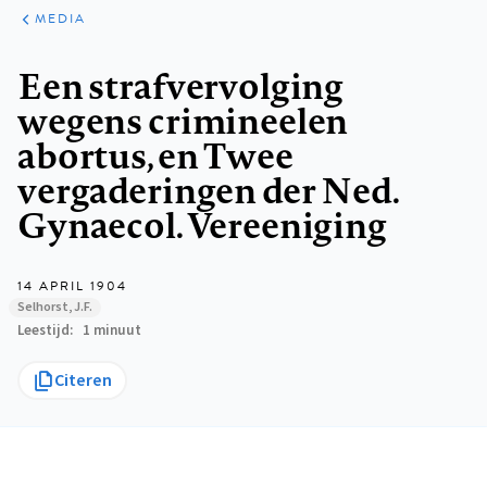
ARTIKELEN
VARIA
MEDIA
Kruimelpad
Een strafvervolging
wegens crimineelen
abortus, en Twee
vergaderingen der Ned.
Gynaecol. Vereeniging
14 APRIL 1904
Selhorst, J.F.
Leestijd
1 minuut
Citeren