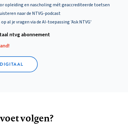
oor opleiding en nascholing mét geaccrediteerde toetsen
uisteren naar de NTVG-podcast
p al je vragen via de AI-toepassing 'Ask NTVG'
itaal ntvg abonnement
aand!
 DIGITAAL
 voet volgen?