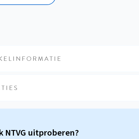
KELINFORMATIE
TIES
sk NTVG uitproberen?