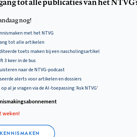
egang tot alle publicaties van het NTVG
andaag nog!
ennismaken met het NTVG
ng tot alle artikelen
diteerde toets maken bij een nascholingsartikel
ft 3 keer in de bus
uisteren naar de NTVG-podcast
eerde alerts voor artikelen en dossiers
p al je vragen via de AI-toepassing 'Ask NTVG'
nismakings­abonnement
12 weken!
L KENNISMAKEN