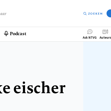
baar
ZOEKEN
Podcast
Compleme
Ask NTVG
Auteur
menu
ke eischer