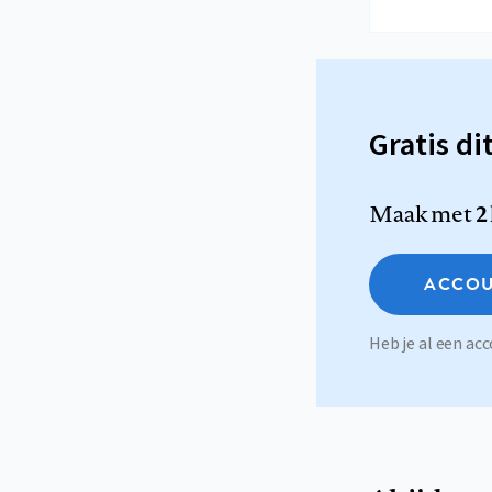
Gratis di
Maak met
2
ACCOU
Heb je al een a