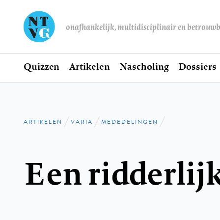
onafhankelijk, multidisciplinair en betrouw
Home
Quizzen
Artikelen
Nascholing
Dossiers
Hoofdnavigatie
ARTIKELEN
VARIA
MEDEDELINGEN
Kruimelpad
Een ridderlij