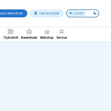
ABONNEREN
INLOGGEN
LICHT
Top
nav
ntair
s
Tijdschrift
Banenbank
Webshop
Service