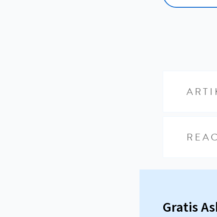
ARTI
REAC
Gratis A