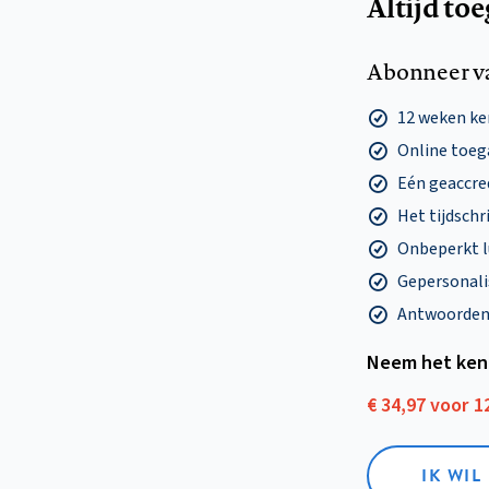
Altijd to
Abonneer v
12 weken k
Online toega
Eén geaccre
Het tijdschri
Onbeperkt l
Gepersonalis
Antwoorden o
Neem het ken
€ 34,97 voor 
IK WI