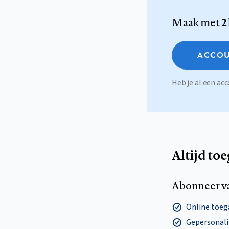
Maak met
2
ACCOU
Heb je al een a
Altijd to
Abonneer v
Online toega
Gepersonalis