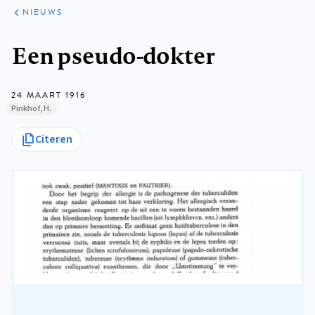
ARTIKELEN
HET
NIEUWS
KORT
Kruimelpad
Een pseudo-dokter
24 MAART 1916
Pinkhof, H.
Citeren