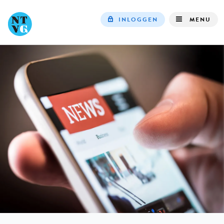
INLOGGEN
MENU
Top
navigation
IN