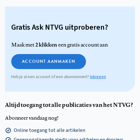
Gratis Ask NTVG uitproberen?
2 klikken
Maak met
een gratis account aan
ACCOUNT AANMAKEN
Heb je al een account of een abonnement?
Inloggen
Altijd toegang tot alle publicaties van het NTVG?
Abonneer vandaag nog!
Online toegang tot alle artikelen
Gepersonaliseerde alerts voor artikelen en dossiers