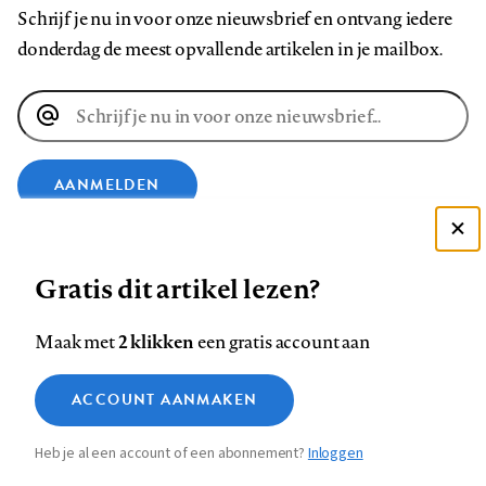
Schrijf je nu in voor onze nieuwsbrief en ontvang iedere
donderdag de meest opvallende artikelen in je mailbox.
E-
mailadres
AANMELDEN
Deze site gebruikt cookies
VOLG ONS OP
Gratis dit artikel lezen?
Zie onze cookie policy
ACCEPTEER AANBEVOLEN INSTELLINGEN
Volg
Volg
Volg
Volg
Volg
Volg
2 klikken
Maak met
een gratis account aan
ons
ons
ons
ons
ons
ons
Functionele cookies
op
op
op
op
op
op
Contact
Colofon
Disclaimer
Privacy
About us
ACCOUNT AANMAKEN
Medische vragen verdienen
Sluiten
Footer
Analytische cookies
Facebook
LinkedIn
Bluesky
Instagram
YouTube
Pinterest
betrouwbare antwoorden
Heb je al een account of een abonnement?
Inloggen
Marketing cookies
navigation
STEL ZE NU AAN ASK NTVG