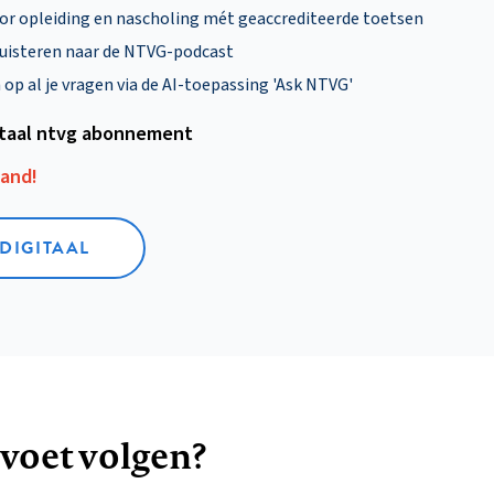
oor opleiding en nascholing mét geaccrediteerde toetsen
uisteren naar de NTVG-podcast
p al je vragen via de AI-toepassing 'Ask NTVG'
itaal ntvg abonnement
aand!
 DIGITAAL
 voet volgen?