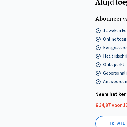
Altijd to
Abonneer v
12 weken k
Online toega
Eén geaccre
Het tijdschri
Onbeperkt l
Gepersonalis
Antwoorden o
Neem het ken
€ 34,97 voor 
IK WI