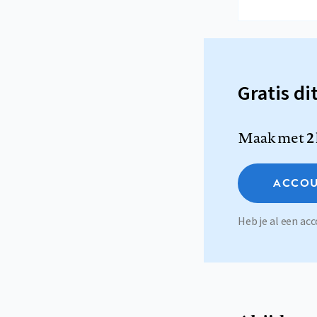
Gratis di
Maak met
2
ACCOU
Heb je al een a