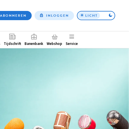
ABONNEREN
INLOGGEN
LICHT
Top
nav
ntair
s
Tijdschrift
Banenbank
Webshop
Service