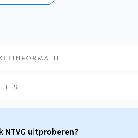
KELINFORMATIE
TIES
sk NTVG uitproberen?