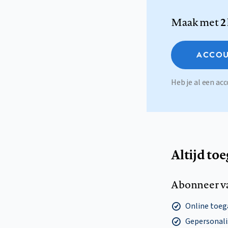
Maak met
2
ACCOU
Heb je al een a
Altijd to
Abonneer v
Online toega
Gepersonalis