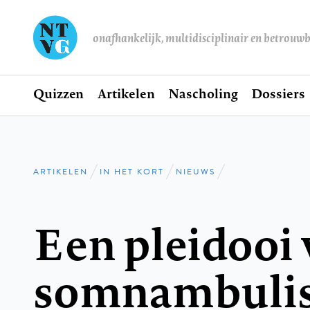
onafhankelijk, multidisciplinair en betrouw
Home
Quizzen
Artikelen
Nascholing
Dossiers
Hoofdnavigatie
ARTIKELEN
IN HET KORT
NIEUWS
Kruimelpad
Een pleidooi 
somnambuli