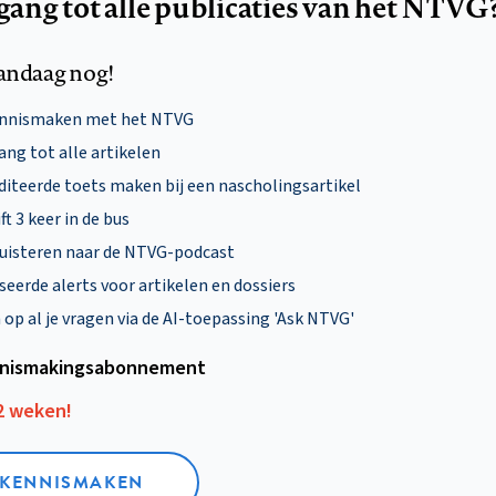
egang tot alle publicaties van het NTVG
andaag nog!
ennismaken met het NTVG
ng tot alle artikelen
diteerde toets maken bij een nascholingsartikel
ft 3 keer in de bus
uisteren naar de NTVG-podcast
eerde alerts voor artikelen en dossiers
p al je vragen via de AI-toepassing 'Ask NTVG'
nismakings­abonnement
12 weken!
L KENNISMAKEN