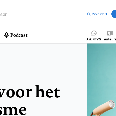
baar
ZOEKEN
Podcast
Compleme
Ask NTVG
Auteur
menu
voor het
sme