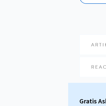
ARTI
REAC
Gratis A