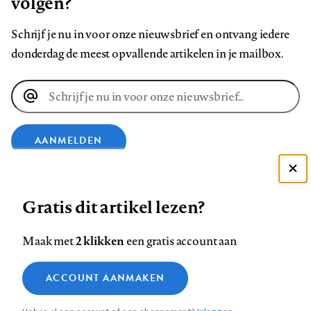
volgen?
Schrijf je nu in voor onze nieuwsbrief en ontvang iedere
donderdag de meest opvallende artikelen in je mailbox.
E-
mailadres
AANMELDEN
Deze site gebruikt cookies
VOLG ONS OP
Gratis dit artikel lezen?
Zie onze cookie policy
ACCEPTEER AANBEVOLEN INSTELLINGEN
Volg
Volg
Volg
Volg
Volg
Volg
2 klikken
Maak met
een gratis account aan
ons
ons
ons
ons
ons
ons
Functionele cookies
op
op
op
op
op
op
Contact
Colofon
Disclaimer
Privacy
About us
ACCOUNT AANMAKEN
Medische vragen verdienen
Sluiten
Footer
Analytische cookies
Facebook
LinkedIn
Bluesky
Instagram
YouTube
Pinterest
betrouwbare antwoorden