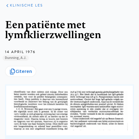
KLINISCHE
ARTIKELEN
PRAKTIJK
KLINISCHE LES
Kruimelpad
Een patiënte met
lymfklierzwellingen
14 APRIL 1976
Dunning, A.J.
Citeren