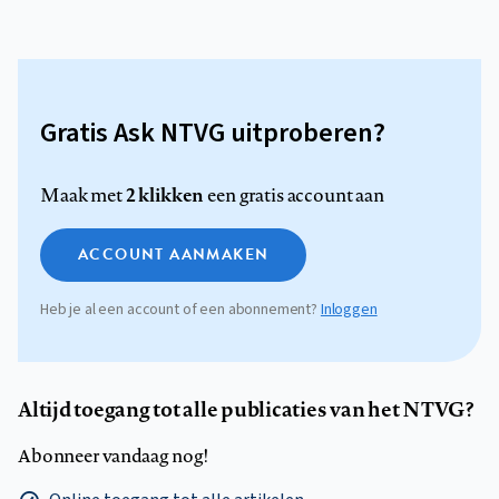
Gratis Ask NTVG uitproberen?
2 klikken
Maak met
een gratis account aan
ACCOUNT AANMAKEN
Heb je al een account of een abonnement?
Inloggen
Altijd toegang tot alle publicaties van het NTVG?
Abonneer vandaag nog!