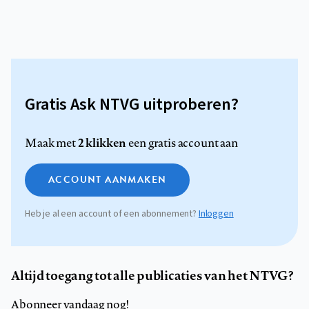
Gratis Ask NTVG uitproberen?
2 klikken
Maak met
een gratis account aan
ACCOUNT AANMAKEN
Heb je al een account of een abonnement?
Inloggen
Altijd toegang tot alle publicaties van het NTVG?
Abonneer vandaag nog!