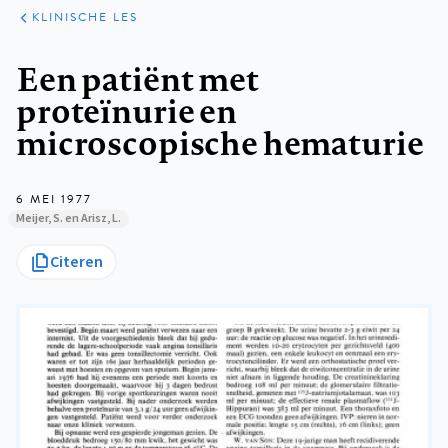
KLINISCHE
ARTIKELEN
PRAKTIJK
KLINISCHE LES
Kruimelpad
Een patiënt met
proteïnurie en
microscopische hematurie
6 MEI 1977
Meijer, S. en Arisz, L.
Citeren