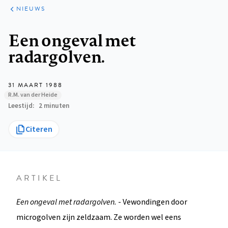
ARTIKELEN
HET
NIEUWS
KORT
Kruimelpad
Een ongeval met
radargolven.
31 MAART 1988
R.M. van der Heide
Leestijd
2 minuten
Citeren
ARTIKEL
Een ongeval met radargolven.
- Vewondingen door
microgolven zijn zeldzaam. Ze worden wel eens