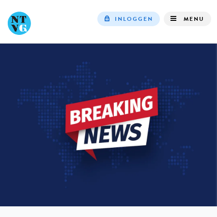
INLOGGEN
MENU
Top
navigation
IN