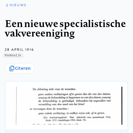
ARTIKELEN
HET
NIEUWS
KORT
Kruimelpad
Een nieuwe specialistische
vakvereeniging
28 APRIL 1916
Pinkhof, H.
Citeren