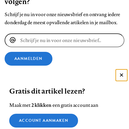
volgen?
Schrijf je nu in voor onze nieuwsbrief en ontvang iedere
donderdag de meest opvallende artikelen in je mailbox.
E-
mailadres
AANMELDEN
VOLG ONS OP
Deze site gebruikt cookies
Gratis dit artikel lezen?
Zie onze cookie policy
Volg
Volg
Volg
Volg
Volg
Volg
ACCEPTEER AANBEVOLEN INSTELLINGEN
ons
ons
2 klikken
ons
ons
ons
ons
Maak met
een gratis account aan
op
op
op
op
op
op
Contact
Colofon
Disclaimer
Privacy
About us
Functionele cookies
Footer
ACCOUNT AANMAKEN
Facebook
LinkedIn
Bluesky
Instagram
YouTube
Pinterest
Medische vragen verdienen
Sluiten
Analytische cookies