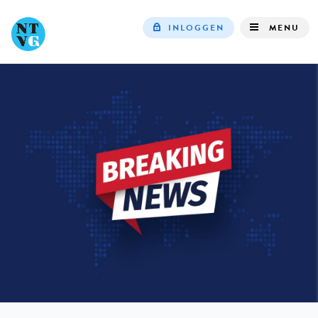
INLOGGEN
MENU
Top
navigation
IN