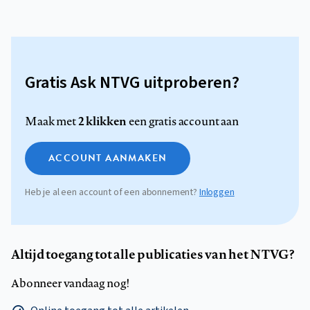
Gratis Ask NTVG uitproberen?
2 klikken
Maak met
een gratis account aan
ACCOUNT AANMAKEN
Heb je al een account of een abonnement?
Inloggen
Altijd toegang tot alle publicaties van het NTVG?
Abonneer vandaag nog!